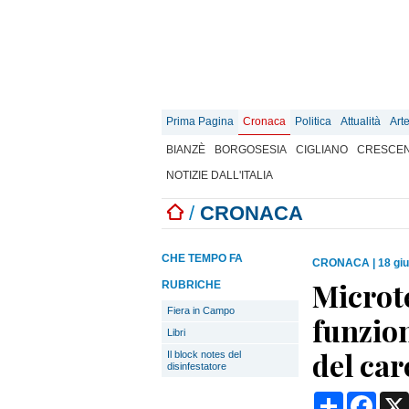
Prima Pagina
Cronaca
Politica
Attualità
Art
BIANZÈ
BORGOSESIA
CIGLIANO
CRESCEN
NOTIZIE DALL'ITALIA
/
CRONACA
CHE TEMPO FA
CRONACA
|
18 gi
Microt
RUBRICHE
Fiera in Campo
funzion
Libri
del car
Il block notes del
disinfestatore
Condividi
Face