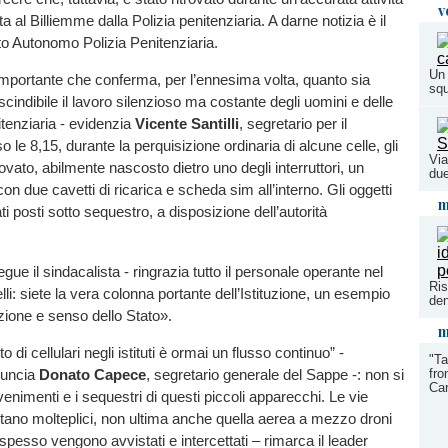
v
lta al Billiemme dalla Polizia penitenziaria. A darne notizia è il
o Autonomo Polizia Penitenziaria.
Un 
mportante che conferma, per l’ennesima volta, quanto sia
squ
scindibile il lavoro silenzioso ma costante degli uomini e delle
tenziaria - evidenzia
Vicente Santilli
, segretario per il
 le 8,15, durante la perquisizione ordinaria di alcune celle, gli
Via
ovato, abilmente nascosto dietro uno degli interruttori, un
due
on due cavetti di ricarica e scheda sim all’interno. Gli oggetti
m
ati posti sotto sequestro, a disposizione dell’autorità
gue il sindacalista - ringrazia tutto il personale operante nel
Ris
li: siete la vera colonna portante dell’Istituzione, un esempio
den
zione e senso dello Stato».
m
to di cellulari negli istituti è ormai un flusso continuo” -
"Ta
nuncia
Donato Capece
, segretario generale del Sappe -: non si
fro
Car
venimenti e i sequestri di questi piccoli apparecchi. Le vie
tano molteplici, non ultima anche quella aerea a mezzo droni
pesso vengono avvistati e intercettati – rimarca il leader