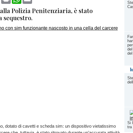
Ste
Cas
alla Polizia Penitenziaria, è stato
a sequestro.
Far
han
per
del
del
l
Ste
del
Si 
o, dotato di cavetti e scheda sim: un dispositivo vietatissimo
tra
arcere che, tuttavia, è stato ritrovato durante un’accurata attività