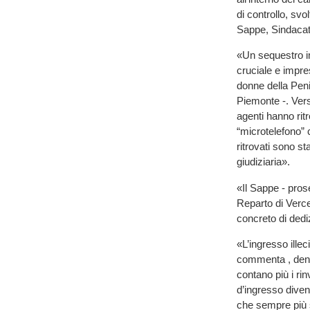
di controllo, svo
Sappe, Sindacat
«Un sequestro i
cruciale e impre
donne della Peni
Piemonte -. Verso
agenti hanno ritr
“microtelefono” c
ritrovati sono st
giudiziaria».
«Il Sappe - prose
Reparto di Vercel
concreto di dedi
«L’ingresso illeci
commenta , de
contano più i rin
d’ingresso diven
che sempre più s