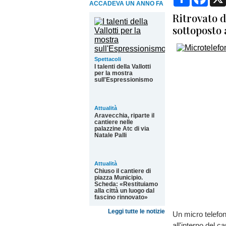
ACCADEVA UN ANNO FA
Ritrovato d
sottoposto 
Spettacoli
I talenti della Vallotti
per la mostra
sull'Espressionismo
Attualità
Aravecchia, riparte il
cantiere nelle
palazzine Atc di via
Natale Palli
Attualità
Chiuso il cantiere di
piazza Municipio.
Scheda: «Restituiamo
alla città un luogo dal
fascino rinnovato»
Leggi tutte le notizie
Un micro telefon
all'interno del c