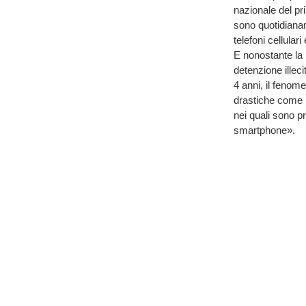
nazionale del pr
sono quotidianame
telefoni cellulari
E nonostante la 
detenzione illec
4 anni, il fenom
drastiche come l
nei quali sono pre
smartphone».