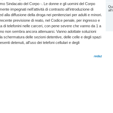
imo Sindacato del Corpo -. Le donne e gli uomini del Corpo
Qua
nte impegnati nell’attività di contrasto all’introduzione di
all
 ed alla diffusione della droga nei penitenziari per adulti e minori.
recente previsione di reato, nel Codice penale, per ingresso e
ita di telefonini nelle carceri, con pene severe che vanno da 1 a
eno non sembra ancora attenuarsi. Vanno adottate soluzioni
a schermatura delle sezioni detentive, delle celle e degli spazi
senti detenuti, all’uso dei telefoni cellulari e degli
redaz