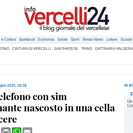
e e Cultura
Spettacoli
Economia
Salute
Sport
Tempo libero
Lettere
Scuola
TINO
CINTURA DI VERCELLI
SANTHIATESE
TRINO
GATTINARA-VALSESIA
ugno 2025, 16:38
IN B
elefono con sim
g
Un 
ante nascosto in una cella
L'e
cere
book
X
Print
WhatsApp
Email