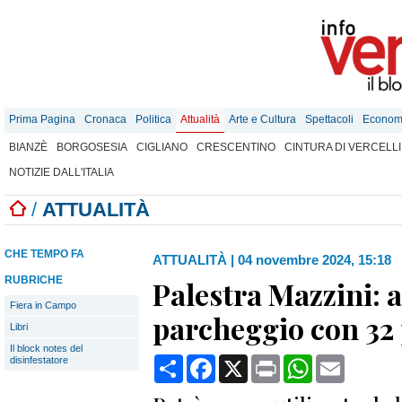
Prima Pagina
Cronaca
Politica
Attualità
Arte e Cultura
Spettacoli
Econom
BIANZÈ
BORGOSESIA
CIGLIANO
CRESCENTINO
CINTURA DI VERCELLI
NOTIZIE DALL'ITALIA
/
ATTUALITÀ
CHE TEMPO FA
ATTUALITÀ
|
04 novembre 2024, 15:18
RUBRICHE
Palestra Mazzini: a
Fiera in Campo
parcheggio con 32 
Libri
Il block notes del
Condividi
Facebook
X
Print
WhatsApp
Email
disinfestatore