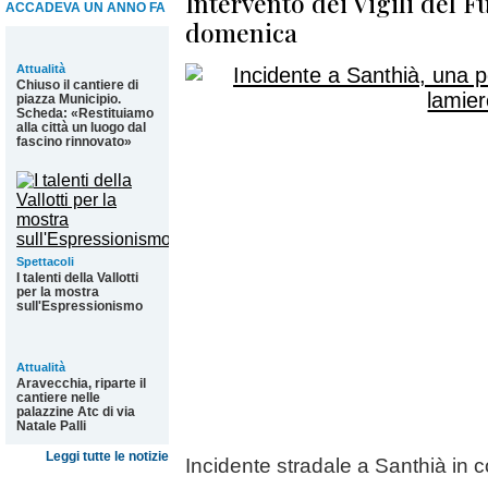
Intervento dei Vigili del F
ACCADEVA UN ANNO FA
domenica
Attualità
Chiuso il cantiere di
piazza Municipio.
Scheda: «Restituiamo
alla città un luogo dal
fascino rinnovato»
Spettacoli
I talenti della Vallotti
per la mostra
sull'Espressionismo
Attualità
Aravecchia, riparte il
cantiere nelle
palazzine Atc di via
Natale Palli
Leggi tutte le notizie
Incidente stradale a Santhià in 