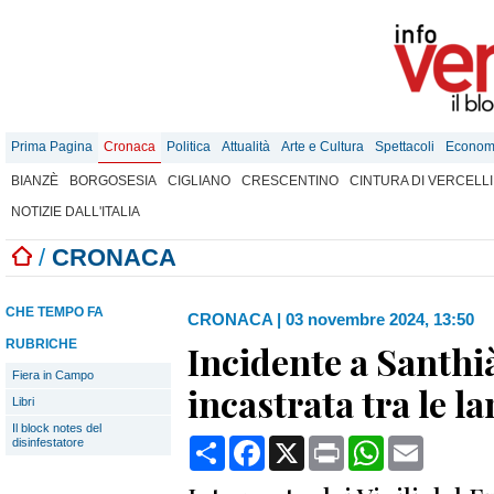
Prima Pagina
Cronaca
Politica
Attualità
Arte e Cultura
Spettacoli
Econom
BIANZÈ
BORGOSESIA
CIGLIANO
CRESCENTINO
CINTURA DI VERCELLI
NOTIZIE DALL'ITALIA
/
CRONACA
CHE TEMPO FA
CRONACA
|
03 novembre 2024, 13:50
RUBRICHE
Incidente a Santhi
Fiera in Campo
incastrata tra le l
Libri
Il block notes del
Condividi
Facebook
X
Print
WhatsApp
Email
disinfestatore