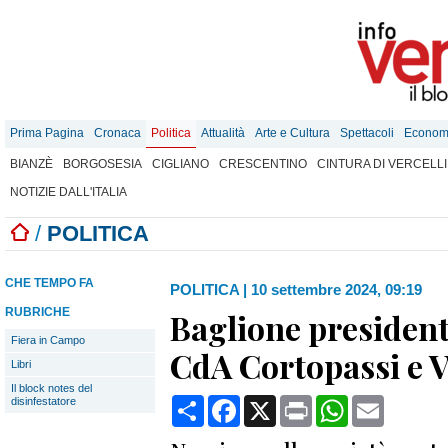
Prima Pagina
Cronaca
Politica
Attualità
Arte e Cultura
Spettacoli
Econom
BIANZÈ
BORGOSESIA
CIGLIANO
CRESCENTINO
CINTURA DI VERCELLI
NOTIZIE DALL'ITALIA
/
POLITICA
CHE TEMPO FA
POLITICA
|
10 settembre 2024, 09:19
RUBRICHE
Baglione president
Fiera in Campo
CdA Cortopassi e V
Libri
Il block notes del
Condividi
Facebook
X
Print
WhatsApp
Email
disinfestatore