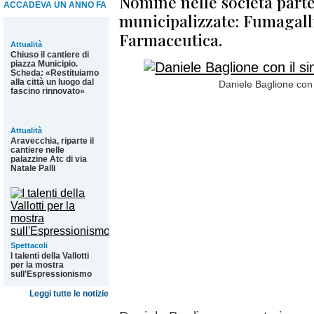
Nomine nelle società parte
ACCADEVA UN ANNO FA
municipalizzate: Fumagalli
Farmaceutica.
Attualità
Chiuso il cantiere di
piazza Municipio.
Scheda: «Restituiamo
alla città un luogo dal
Daniele Baglione con
fascino rinnovato»
Attualità
Aravecchia, riparte il
cantiere nelle
palazzine Atc di via
Natale Palli
Spettacoli
I talenti della Vallotti
per la mostra
sull'Espressionismo
Leggi tutte le notizie