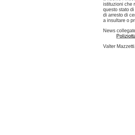
istituzioni ch
questo stato d
di arresto di c
a insultare o p
News collegat
Poliziott
Valter Mazzetti