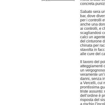
concreta puniz
Sabato sera un
bar, dove dive
per i controlli 
anche una donna
ai controlli, e 
scagliandosi co
calci un agent
del cinturone d
chinata per rac
stavolta in facc
alle cure del c
Il lavoro del po
atteggiamenti d
un vergognoso 
veramente un’i
danni, senza in
a Vercelli, cui
prontissima gu
triste assunto:
dell’ordine è p
risposta del si
a rischio l’inco