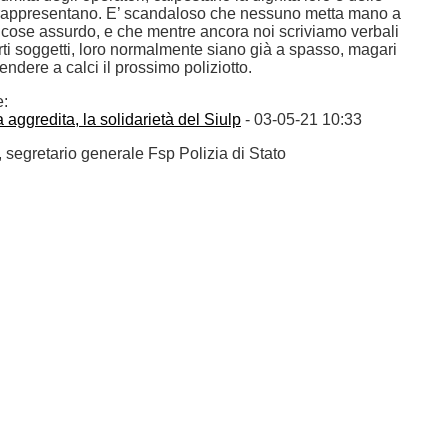
e rappresentano. E’ scandaloso che nessuno metta mano a
i cose assurdo, e che mentre ancora noi scriviamo verbali
erti soggetti, loro normalmente siano già a spasso, magari
rendere a calci il prossimo poliziotto.
e:
a aggredita, la solidarietà del Siulp
- 03-05-21 10:33
, segretario generale Fsp Polizia di Stato