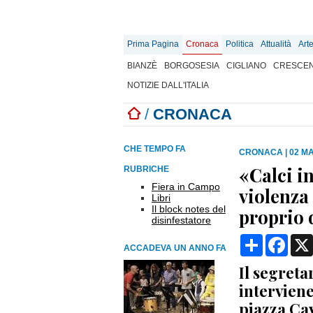
Prima Pagina
Cronaca
Politica
Attualità
Art
BIANZÈ
BORGOSESIA
CIGLIANO
CRESCEN
NOTIZIE DALL'ITALIA
/
CRONACA
CHE TEMPO FA
CRONACA
|
02 MA
«Calci in
RUBRICHE
Fiera in Campo
violenza 
Libri
Il block notes del
proprio 
disinfestatore
Condividi
Face
ACCADEVA UN ANNO FA
Il segreta
interviene
piazza Ca