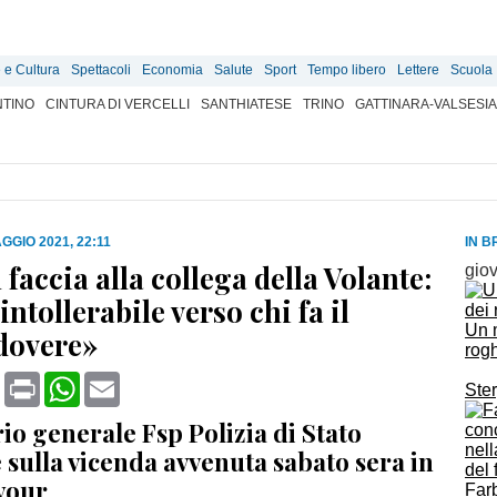
e e Cultura
Spettacoli
Economia
Salute
Sport
Tempo libero
Lettere
Scuola
TINO
CINTURA DI VERCELLI
SANTHIATESE
TRINO
GATTINARA-VALSESIA
GGIO 2021, 22:11
IN B
 faccia alla collega della Volante:
gio
intollerabile verso chi fa il
Un m
dovere»
rog
book
X
Print
WhatsApp
Email
Ster
rio generale Fsp Polizia di Stato
 sulla vicenda avvenuta sabato sera in
vour
Farb