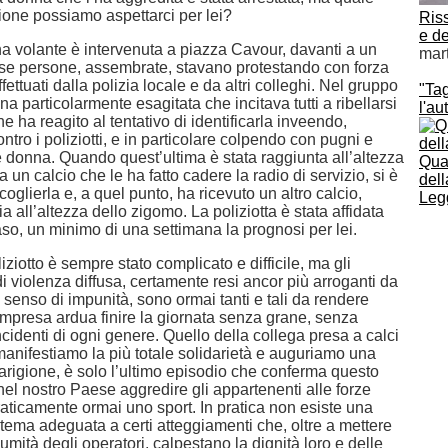
ione possiamo aspettarci per lei?
Riss
e d
a volante è intervenuta a piazza Cavour, davanti a un
mart
rse persone, assembrate, stavano protestando con forza
effettuati dalla polizia locale e da altri colleghi. Nel gruppo
"Tag
 particolarmente esagitata che incitava tutti a ribellarsi
l'au
che ha reagito al tentativo di identificarla inveendo,
ntro i poliziotti, e in particolare colpendo con pugni e
e donna. Quando quest’ultima è stata raggiunta all’altezza
Quat
a un calcio che le ha fatto cadere la radio di servizio, si è
dell
coglierla e, a quel punto, ha ricevuto un altro calcio,
Legg
ia all’altezza dello zigomo. La poliziotta è stata affidata
aso, un minimo di una settimana la prognosi per lei.
liziotto è sempre stato complicato e difficile, ma gli
i violenza diffusa, certamente resi ancor più arroganti da
senso di impunità, sono ormai tanti e tali da rendere
mpresa ardua finire la giornata senza grane, senza
cidenti di ogni genere. Quello della collega presa a calci
 manifestiamo la più totale solidarietà e auguriamo una
arigione, è solo l’ultimo episodio che conferma questo
 nel nostro Paese aggredire gli appartenenti alle forze
raticamente ormai uno sport. In pratica non esiste una
stema adeguata a certi atteggiamenti che, oltre a mettere
lumità degli operatori, calpestano la dignità loro e delle