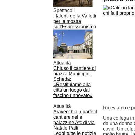
Spettacoli
I talenti della Vallotti
per la mostra
sull'Espressionismo
Attualità
Chiuso il cantiere di
piazza Municipio.
Scheda:
«Restituiamo alla
città un luogo dal
fascino rinnovato»
Attualità
Riceviamo e p
Aravecchia, riparte il
cantiere nelle
Una collega in 
palazzine Atc di via
da una donna d
Natale Palli
covid. Un colpo
Leggi tutte le notizie
molto brutta. L