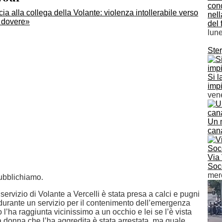
conc
nell
del 
lun
Ster
Si l
impi
vene
Un 
cana
Via 
Socc
merc
ubblichiamo.
servizio di Volante a Vercelli è stata presa a calci e pugni
urante un servizio per il contenimento dell’emergenza
 l’ha raggiunta vicinissimo a un occhio e lei se l’è vista
a donna che l’ha aggredita è stata arrestata, ma quale