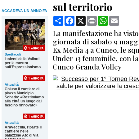
sul territorio
ACCADEVA UN ANNO FA
Condividi
Facebook
X
Print
WhatsApp
Email
La manifestazione ha visto
giornata di sabato 9 maggi
Ex Media 4 a Cuneo, le squ
Spettacoli
Under 13 femminile, con la 
I talenti della Vallotti
per la mostra
Cuneo Granda Volley
sull'Espressionismo
Attualità
Chiuso il cantiere di
piazza Municipio.
Scheda: «Restituiamo
alla città un luogo dal
fascino rinnovato»
Attualità
Aravecchia, riparte il
cantiere nelle
palazzine Atc di via