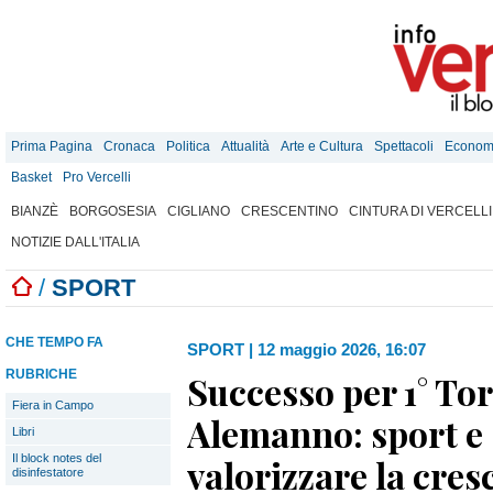
Prima Pagina
Cronaca
Politica
Attualità
Arte e Cultura
Spettacoli
Econom
Basket
Pro Vercelli
BIANZÈ
BORGOSESIA
CIGLIANO
CRESCENTINO
CINTURA DI VERCELLI
NOTIZIE DALL'ITALIA
/
SPORT
CHE TEMPO FA
SPORT
|
12 maggio 2026, 16:07
RUBRICHE
Successo per 1° To
Fiera in Campo
Alemanno: sport e 
Libri
Il block notes del
valorizzare la cresc
disinfestatore