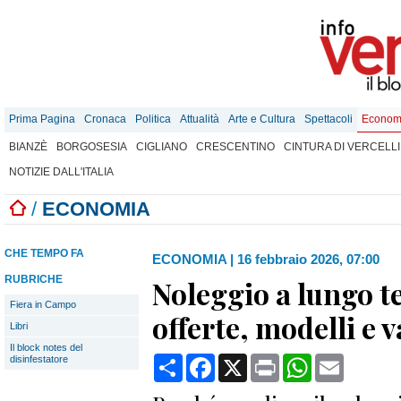
Prima Pagina
Cronaca
Politica
Attualità
Arte e Cultura
Spettacoli
Econom
BIANZÈ
BORGOSESIA
CIGLIANO
CRESCENTINO
CINTURA DI VERCELLI
NOTIZIE DALL'ITALIA
/
ECONOMIA
CHE TEMPO FA
ECONOMIA
|
16 febbraio 2026, 07:00
RUBRICHE
Noleggio a lungo t
Fiera in Campo
offerte, modelli e 
Libri
Il block notes del
Condividi
Facebook
X
Print
WhatsApp
Email
disinfestatore