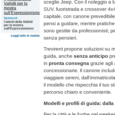
sceglie Jeep. Con il noleggio a 
SUV, fuoristrada e crossover 4x
capitale, con canone prevedibil
Spettacoli
I talenti della Vallotti
pensi a guidare, mentre pratich
per la mostra
sull'Espressionismo
sono gestite da professionisti, 
Leggi tutte le notizie
senza pensieri.
Trevirent propone soluzioni su mi
guida, anche
senza anticipo
pr
in
pronta consegna
grazie agli 
concessionarie. Il canone includ
viaggiare sereni, dall’immatricol
il modello che rispecchia il tuo st
percorso chiaro e conveniente.
Modelli e profili di guida: dalla
Per la città e le fughe nel wee