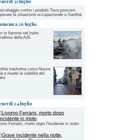
enerdì 31 luglio
boicottaggio contro i prodotti Teva possono
ravare la situazione occupazionale a Santhià
omenica 26 luglio
o in fiamme nel tratto
cellese della A26
thià trasforma corso Nuova
lia e rivede la viabilità del
tro
enerdì 24 luglio
orno Ferraris, morto dopo l'incidente in moto