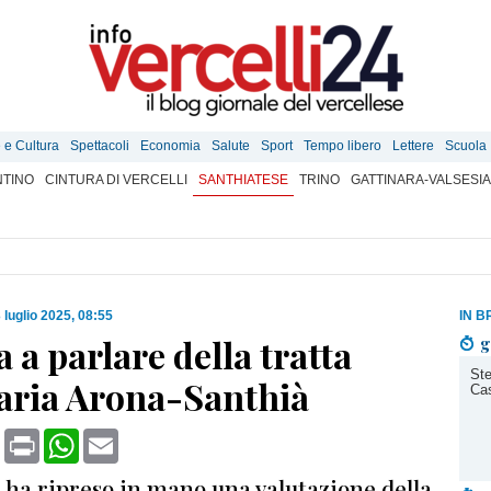
e e Cultura
Spettacoli
Economia
Salute
Sport
Tempo libero
Lettere
Scuola
TINO
CINTURA DI VERCELLI
SANTHIATESE
TRINO
GATTINARA-VALSESIA
 luglio 2025, 08:55
IN B
a a parlare della tratta
g
Ste
iaria Arona-Santhià
Cas
book
X
Print
WhatsApp
Email
 ha ripreso in mano una valutazione della