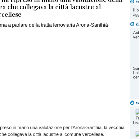
v
ea che collegava la città lacustre al
Il 
cellese
agg
d
Aut
ver
San
Ita
cen
v
Liv
preso in mano una valutazione per l’Arona-Santhià, la vecchia
 che collegava la città lacustre al comune vercellese.