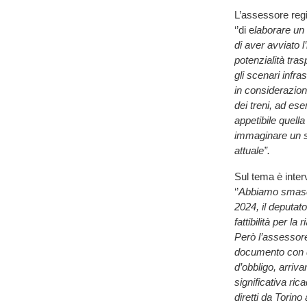
L’assessore regi
‘’di e
laborare un
di aver avviato l
potenzialità tras
gli scenari infra
in considerazione
dei treni, ad ese
appetibile quella
immaginare un s
attuale”.
Sul tema è inter
‘’
Abbiamo smasch
2024, il deputat
fattibilità per l
Però l’assessor
documento con de
d’obbligo, arriv
significativa ric
diretti da Torin