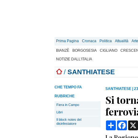
Prima Pagina
Cronaca
Politica
Attualità
Art
BIANZÈ
BORGOSESIA
CIGLIANO
CRESCEN
NOTIZIE DALL'ITALIA
/
SANTHIATESE
CHE TEMPO FA
SANTHIATESE
|
23
Si torn
RUBRICHE
Fiera in Campo
ferrov
Libri
Il block notes del
Condividi
Face
disinfestatore
La Regione