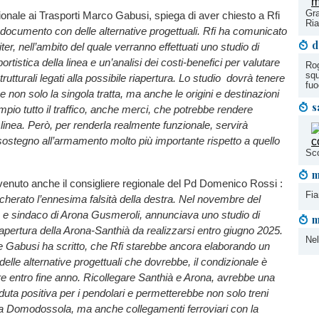
Gra
onale ai Trasporti Marco Gabusi, spiega di aver chiesto a Rfi
Ri
 documento con delle alternative progettuali. Rfi ha comunicato
d
’iter, nell’ambito del quale verranno effettuati uno studio di
portistica della linea e un’analisi dei costi-benefici per valutare
Rog
squ
strutturali legati alla possibile riapertura. Lo studio dovrà tenere
fu
 non solo la singola tratta, ma anche le origini e destinazioni
s
mpio tutto il traffico, anche merci, che potrebbe rendere
 linea. Però, per renderla realmente funzionale, servirà
ostegno all’armamento molto più importante rispetto a quello
Sco
m
venuto anche il consigliere regionale del Pd Domenico Rossi :
Fia
erato l’ennesima falsità della destra. Nel novembre del
o e sindaco di Arona Gusmeroli, annunciava uno studio di
m
a riapertura della Arona-Santhià da realizzarsi entro giugno 2025.
Nel
e Gabusi ha scritto, che Rfi starebbe ancora elaborando un
lle alternative progettuali che dovrebbe, il condizionale è
are entro fine anno. Ricollegare Santhià e Arona, avrebbe una
aduta positiva per i pendolari e permetterebbe non solo treni
o a Domodossola, ma anche collegamenti ferroviari con la