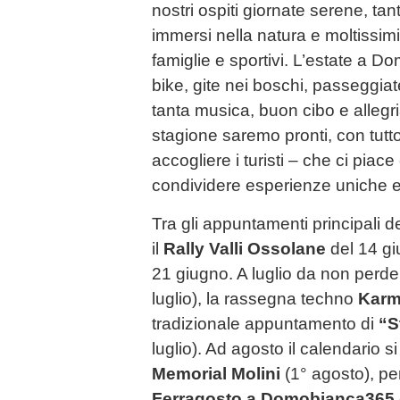
nostri ospiti giornate serene, tan
immersi nella natura e moltissimi
famiglie e sportivi. L’estate a D
bike, gite nei boschi, passeggia
tanta musica, buon cibo e allegr
stagione saremo pronti, con tutto 
accogliere i turisti – che ci piac
condividere esperienze uniche e 
Tra gli appuntamenti principali 
il
Rally Valli Ossolane
del 14 gi
21 giugno. A luglio da non perde
luglio), la rassegna techno
Kar
tradizionale appuntamento di
“S
luglio). Ad agosto il calendario s
Memorial Molini
(1° agosto), per
Ferragosto a Domobianca365