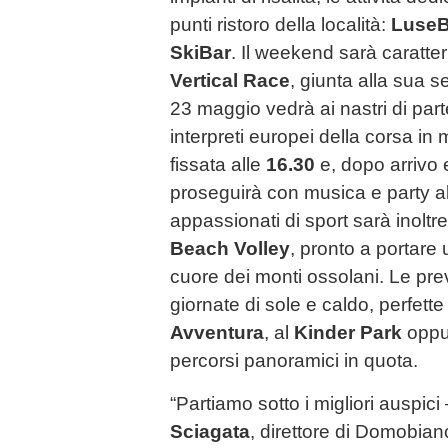
punti ristoro della località:
LuseBa
SkiBar
. Il weekend sarà caratte
Vertical Race
, giunta alla sua 
23 maggio vedrà ai nastri di part
interpreti europei della corsa i
fissata alle
16.30
e, dopo arrivo 
proseguirà con musica e party a
appassionati di sport sarà inoltre
Beach Volley
, pronto a portare
cuore dei monti ossolani. Le pr
giornate di sole e caldo, perfette 
Avventura
, al
Kinder Park
oppur
percorsi panoramici in quota.
“Partiamo sotto i migliori auspi
Sciagata
, direttore di Domobian