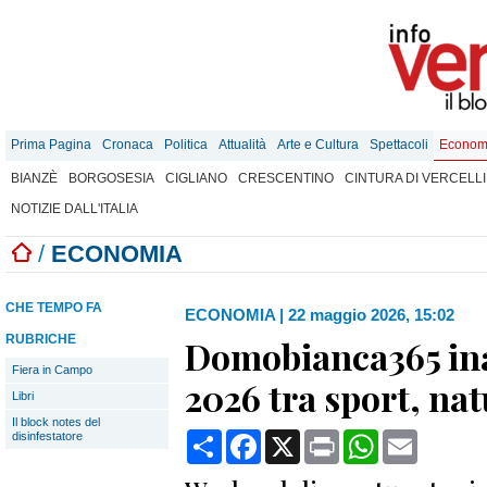
Prima Pagina
Cronaca
Politica
Attualità
Arte e Cultura
Spettacoli
Econom
BIANZÈ
BORGOSESIA
CIGLIANO
CRESCENTINO
CINTURA DI VERCELLI
NOTIZIE DALL'ITALIA
/
ECONOMIA
CHE TEMPO FA
ECONOMIA
|
22 maggio 2026, 15:02
RUBRICHE
Domobianca365 ina
Fiera in Campo
2026 tra sport, nat
Libri
Il block notes del
Condividi
Facebook
X
Print
WhatsApp
Email
disinfestatore