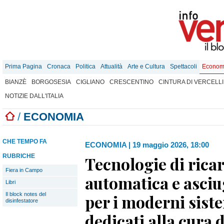
Prima Pagina
Cronaca
Politica
Attualità
Arte e Cultura
Spettacoli
Econom
BIANZÈ
BORGOSESIA
CIGLIANO
CRESCENTINO
CINTURA DI VERCELLI
NOTIZIE DALL'ITALIA
/
ECONOMIA
CHE TEMPO FA
ECONOMIA
|
19 maggio 2026, 18:00
RUBRICHE
Tecnologie di ricar
Fiera in Campo
automatica e asciu
Libri
Il block notes del
per i moderni sis
disinfestatore
dedicati alla cura 