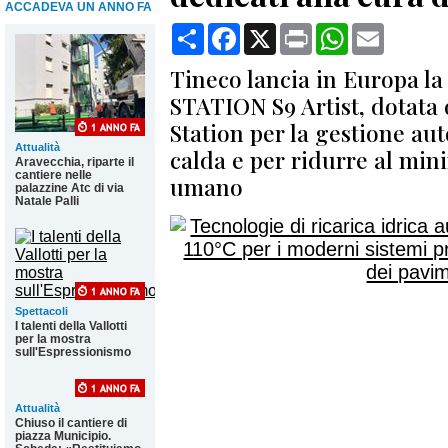
ACCADEVA UN ANNO FA
Condividi
Facebook
X
Print
WhatsApp
Email
Tineco lancia in Europa 
STATION S9 Artist, dotata
Station per la gestione a
Attualità
calda e per ridurre al min
Aravecchia, riparte il
cantiere nelle
umano
palazzine Atc di via
Natale Palli
Spettacoli
I talenti della Vallotti
per la mostra
sull'Espressionismo
Attualità
Chiuso il cantiere di
piazza Municipio.