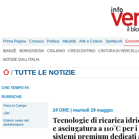
Prima Pagina
Cronaca
Politica
Attualità
Arte e Cultura
Spettacoli
Econom
BIANZÈ
BORGOSESIA
CIGLIANO
CRESCENTINO
CINTURA DI VERCELLI
NOTIZIE DALL'ITALIA
/
TUTTE LE NOTIZIE
CHE TEMPO FA
RUBRICHE
Fiera in Campo
24 ORE
|
martedì 19 maggio
Libri
Tecnologie di ricarica idr
Il block notes del
disinfestatore
e asciugatura a 110°C per 
sistemi premium dedicati a