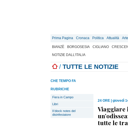
Prima Pagina
Cronaca
Politica
Attualità
Art
BIANZÈ
BORGOSESIA
CIGLIANO
CRESCEN
NOTIZIE DALL'ITALIA
/
TUTTE LE NOTIZIE
CHE TEMPO FA
RUBRICHE
Fiera in Campo
24 ORE
|
giovedì 
Libri
Viaggiare 
Il block notes del
un’odissea:
disinfestatore
tutte le tra