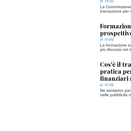
(h. 14:31)
La Commissione E
transazione per c
Formazione
prospettive
(h. 07:00)
La formazione su
più discussi nel 
Cos'è il t
pratica pe
finanziari
(h. 07:00)
Ne sentiamo parl
nelle pubblicità 