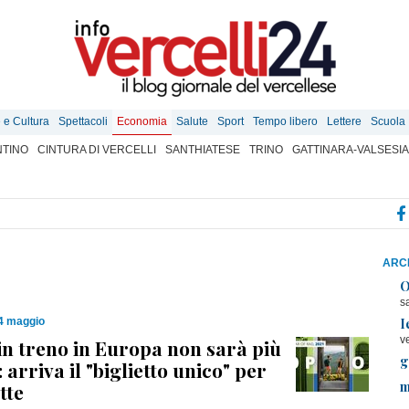
e e Cultura
Spettacoli
Economia
Salute
Sport
Tempo libero
Lettere
Scuola
TINO
CINTURA DI VERCELLI
SANTHIATESE
TRINO
GATTINARA-VALSESIA
ARCH
O
s
I
14 maggio
v
in treno in Europa non sarà più
g
 arriva il "biglietto unico" per
m
tte