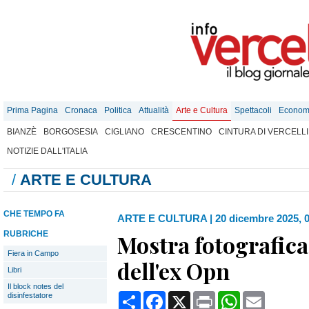
Prima Pagina
Cronaca
Politica
Attualità
Arte e Cultura
Spettacoli
Econom
BIANZÈ
BORGOSESIA
CIGLIANO
CRESCENTINO
CINTURA DI VERCELLI
NOTIZIE DALL'ITALIA
/
ARTE E CULTURA
CHE TEMPO FA
ARTE E CULTURA
|
20 dicembre 2025, 
RUBRICHE
Mostra fotografica 
Fiera in Campo
dell'ex Opn
Libri
Il block notes del
Condividi
Facebook
X
Print
WhatsApp
Email
disinfestatore