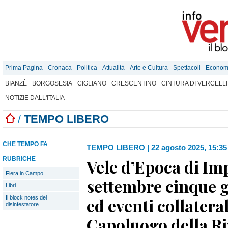
Prima Pagina
Cronaca
Politica
Attualità
Arte e Cultura
Spettacoli
Econom
BIANZÈ
BORGOSESIA
CIGLIANO
CRESCENTINO
CINTURA DI VERCELLI
NOTIZIE DALL'ITALIA
/
TEMPO LIBERO
CHE TEMPO FA
TEMPO LIBERO
|
22 agosto 2025, 15:35
RUBRICHE
Vele d’Epoca di Imp
Fiera in Campo
settembre cinque g
Libri
Il block notes del
ed eventi collatera
disinfestatore
Capoluogo della Riv