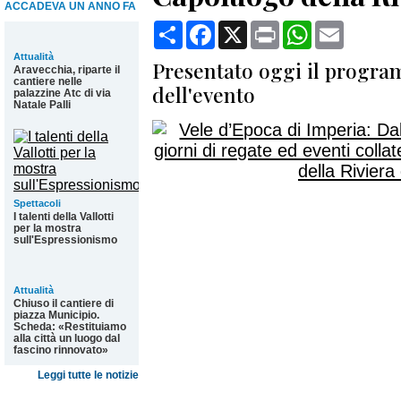
ACCADEVA UN ANNO FA
Condividi
Facebook
X
Print
WhatsApp
Email
Attualità
Presentato oggi il progra
Aravecchia, riparte il
cantiere nelle
dell'evento
palazzine Atc di via
Natale Palli
Spettacoli
I talenti della Vallotti
per la mostra
sull'Espressionismo
Attualità
Chiuso il cantiere di
piazza Municipio.
Scheda: «Restituiamo
alla città un luogo dal
fascino rinnovato»
Leggi tutte le notizie