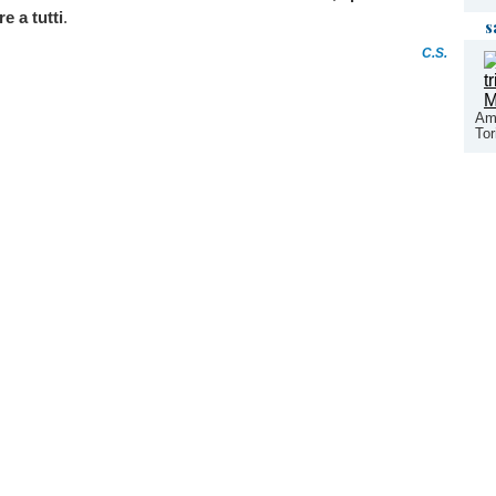
e a tutti
.
s
C.S.
Ami
Tor