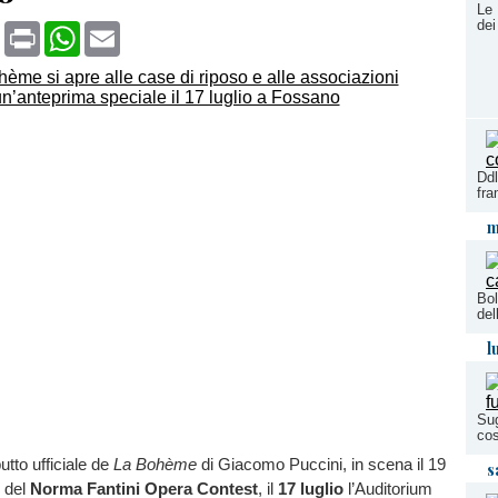
Le 
dei
book
X
Print
WhatsApp
Email
Ddl
fr
m
Bol
del
l
Sug
cos
utto ufficiale de
La Bohème
di Giacomo Puccini, in scena il 19
s
o del
Norma Fantini Opera Contest
, il
17 luglio
l’Auditorium