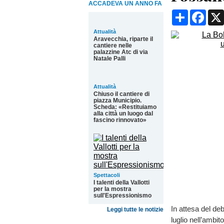
ACCADEVA UN ANNO FA
Condividi
Face
Attualità
Aravecchia, riparte il
cantiere nelle
palazzine Atc di via
Natale Palli
Attualità
Chiuso il cantiere di
piazza Municipio.
Scheda: «Restituiamo
alla città un luogo dal
fascino rinnovato»
Spettacoli
I talenti della Vallotti
per la mostra
sull'Espressionismo
In attesa del deb
Leggi tutte le notizie
luglio nell’ambit