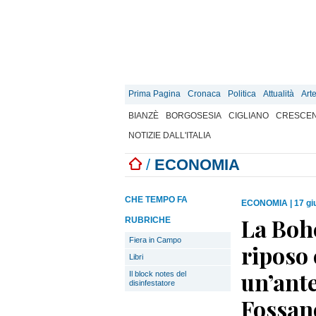
Prima Pagina
Cronaca
Politica
Attualità
Art
BIANZÈ
BORGOSESIA
CIGLIANO
CRESCEN
NOTIZIE DALL'ITALIA
/
ECONOMIA
CHE TEMPO FA
ECONOMIA
|
17 gi
La Bohè
RUBRICHE
Fiera in Campo
riposo 
Libri
un’ante
Il block notes del
disinfestatore
Fossan