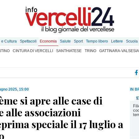
e e Cultura
Spettacoli
Economia
Salute
Sport
Tempo libero
Lettere
Scuola
TINO
CINTURA DI VERCELLI
SANTHIATESE
TRINO
GATTINARA-VALSESIA
ugno 2025, 15:00
IN B
me si apre alle case di
g
Fil
e alle associazioni
coo
ter
prima speciale il 17 luglio a
o