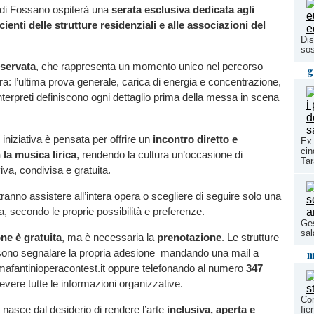
 di Fossano ospiterà una
serata esclusiva dedicata agli
cienti delle strutture residenziali e alle associazioni del
Dis
sos
iservata
, che rappresenta un momento unico nel percorso
g
era: l’ultima prova generale, carica di energia e concentrazione,
interpreti definiscono ogni dettaglio prima della messa in scena
iniziativa è pensata per offrire un
incontro diretto e
Ex 
cin
 la musica lirica
, rendendo la cultura un’occasione di
Tar
iva, condivisa e gratuita.
tranno assistere all’intera opera o scegliere di seguire solo una
a, secondo le proprie possibilità e preferenze.
Ges
sal
ne è gratuita
, ma è necessaria la
prenotazione
. Le strutture
sono segnalare la propria adesione mandando una mail a
m
fantinioperacontest.it oppure telefonando al numero
347
cevere tutte le informazioni organizzative.
Com
e nasce dal desiderio di rendere l’arte
inclusiva, aperta e
fie