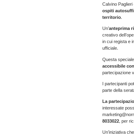
Calvino Paglieri
ospiti autosuffi
territorio
.
Un’
anteprima r
creativo dell’op
in cui regista e 
ufficiale.
Questa speciale 
accessibile con
partecipazione v
I partecipanti po
parte della serat
La partecipazio
interessate pos
marketing@norma
8033022
, per ri
Un’iniziativa ch