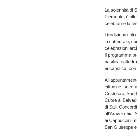
La solennità di 
Piemonte, è alle
celebrarne la fes
I tradizionali ri
in cattedrale, cu
celebrazioni arc
Il programma pre
basilica cattedra
eucaristica, con 
All’appuntamento 
cittadine, secon
Cristoforo, San
Cuore al Belvede
di Sali, Concord
all’Aravecchia,
ai Cappuccini;
m
San Giuseppe e