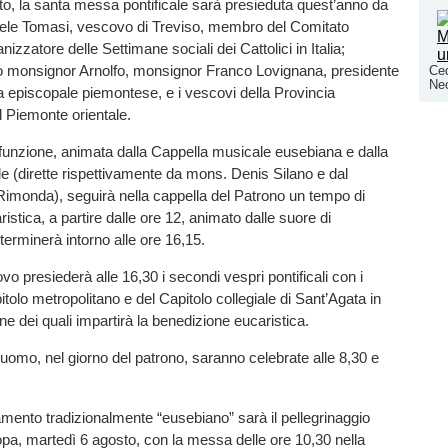
o, la santa messa pontificale sarà presieduta quest’anno da
le Tomasi, vescovo di Treviso, membro del Comitato
anizzatore delle Settimane sociali dei Cattolici in Italia;
 monsignor Arnolfo, monsignor Franco Lovignana, presidente
Ced
Nec
 episcopale piemontese, e i vescovi della Provincia
l Piemonte orientale.
 funzione, animata dalla Cappella musicale eusebiana e dalla
 (dirette rispettivamente da mons. Denis Silano e dal
imonda), seguirà nella cappella del Patrono un tempo di
istica, a partire dalle ore 12, animato dalle suore di
terminerà intorno alle ore 16,15.
ovo presiederà alle 16,30 i secondi vespri pontificali con i
itolo metropolitano e del Capitolo collegiale di Sant’Agata in
ne dei quali impartirà la benedizione eucaristica.
uomo, nel giorno del patrono, saranno celebrate alle 8,30 e
mento tradizionalmente “eusebiano” sarà il pellegrinaggio
pa, martedì 6 agosto, con la messa delle ore 10,30 nella