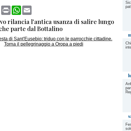
Sic
pat
book
X
Print
WhatsApp
Email
vo rilancia l'antica usanza di salire lungo
 che parte dal Bottalino
m
Chi
int
l
Anf
par
Re
s
Fes
sol