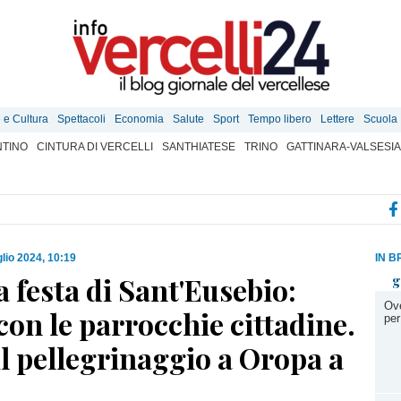
e e Cultura
Spettacoli
Economia
Salute
Sport
Tempo libero
Lettere
Scuola
TINO
CINTURA DI VERCELLI
SANTHIATESE
TRINO
GATTINARA-VALSESIA
glio 2024, 10:19
IN B
a festa di Sant'Eusebio:
g
Ove
con le parrocchie cittadine.
per
l pellegrinaggio a Oropa a