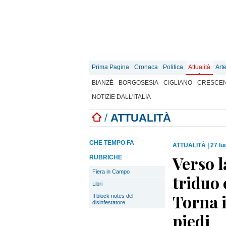
Prima Pagina
Cronaca
Politica
Attualità
Art
BIANZÈ
BORGOSESIA
CIGLIANO
CRESCEN
NOTIZIE DALL'ITALIA
/
ATTUALITÀ
CHE TEMPO FA
ATTUALITÀ
|
27 lu
Verso l
RUBRICHE
Fiera in Campo
triduo 
Libri
Torna i
Il block notes del
disinfestatore
piedi