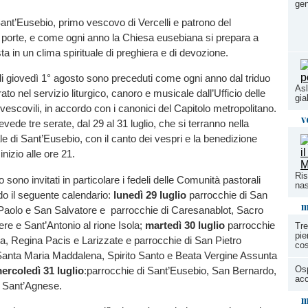
gen
Sant’Eusebio, primo vescovo di Vercelli e patrono del
 porte, e come ogni anno la Chiesa eusebiana si prepara a
ta in un clima spirituale di preghiera e di devozione.
ti di giovedì 1° agosto sono preceduti come ogni anno dal triduo
Asl
rato nel servizio liturgico, canoro e musicale dall’Ufficio delle
gial
ivescovili, in accordo con i canonici del Capitolo metropolitano.
v
vede tre serate, dal 29 al 31 luglio, che si terranno nella
le di Sant’Eusebio, con il canto dei vespri e la benedizione
inizio alle ore 21.
Ris
sono invitati in particolare i fedeli delle Comunità pastorali
nas
do il seguente calendario:
lunedì 29 luglio
parrocchie di San
m
 Paolo e San Salvatore e parrocchie di Caresanablot, Sacro
re e Sant’Antonio al rione Isola;
martedì 30 luglio
parrocchie
Tre
pie
ia, Regina Pacis e Larizzate e parrocchie di San Pietro
cos
 Santa Maria Maddalena, Spirito Santo e Beata Vergine Assunta
Osp
ercoledì 31 luglio
:parrocchie di Sant’Eusebio, San Bernardo,
ac
 Sant’Agnese.
m