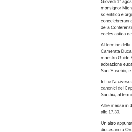
Giovedì 1° agost
monsignor Miche
scientifico e org
concelebreranno
della Conferenza
ecclesiastica de
Al termine della
Camerata Ducale
maestro Guido R
adorazione eucar
Sant’Eusebio, e 
Infine l’arcivesc
canonici del Cap
Santhià, al termi
Altre messe in d
alle 17,30.
Un altro appunta
diocesano a Oro