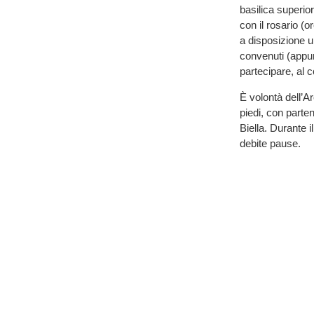
basilica superio
con il rosario (o
a disposizione u
convenuti (appun
partecipare, al c
È volontà dell’A
piedi, con parten
Biella. Durante il
debite pause.