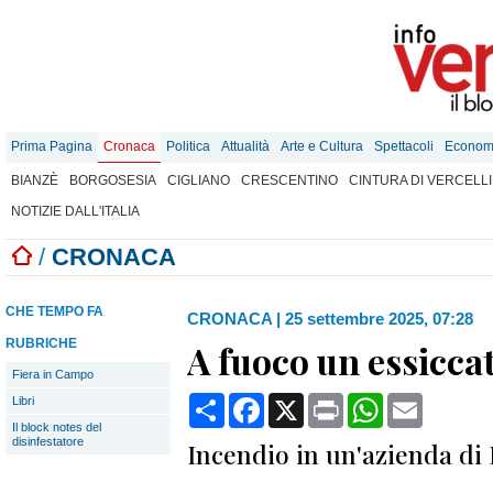
Prima Pagina
Cronaca
Politica
Attualità
Arte e Cultura
Spettacoli
Econom
BIANZÈ
BORGOSESIA
CIGLIANO
CRESCENTINO
CINTURA DI VERCELLI
NOTIZIE DALL'ITALIA
/
CRONACA
CHE TEMPO FA
CRONACA
|
25 settembre 2025, 07:28
RUBRICHE
A fuoco un essicca
Fiera in Campo
Condividi
Facebook
X
Print
WhatsApp
Email
Libri
Il block notes del
disinfestatore
Incendio in un'azienda di