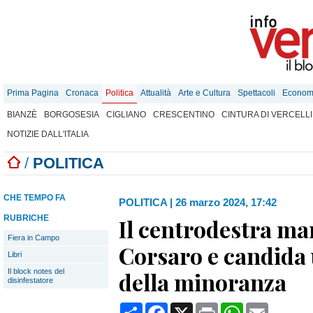
Prima Pagina
Cronaca
Politica
Attualità
Arte e Cultura
Spettacoli
Econom
BIANZÈ
BORGOSESIA
CIGLIANO
CRESCENTINO
CINTURA DI VERCELLI
NOTIZIE DALL'ITALIA
/
POLITICA
CHE TEMPO FA
POLITICA
|
26 marzo 2024, 17:42
RUBRICHE
Il centrodestra ma
Fiera in Campo
Corsaro e candida
Libri
Il block notes del
della minoranza
disinfestatore
Condividi
Facebook
X
Print
WhatsApp
Email