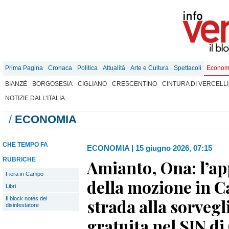
Prima Pagina
Cronaca
Politica
Attualità
Arte e Cultura
Spettacoli
Econom
BIANZÈ
BORGOSESIA
CIGLIANO
CRESCENTINO
CINTURA DI VERCELLI
NOTIZIE DALL'ITALIA
/
ECONOMIA
CHE TEMPO FA
ECONOMIA
|
15 giugno 2026, 07:15
RUBRICHE
Amianto, Ona: l’a
Fiera in Campo
della mozione in C
Libri
Il block notes del
strada alla sorvegl
disinfestatore
gratuita nel SIN d