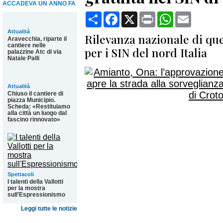
ACCADEVA UN ANNO FA
Condividi
Facebook
X
Print
WhatsApp
Email
Attualità
Rilevanza nazionale di qu
Aravecchia, riparte il
cantiere nelle
per i SIN del nord Italia
palazzine Atc di via
Natale Palli
Attualità
Chiuso il cantiere di
piazza Municipio.
Scheda: «Restituiamo
alla città un luogo dal
fascino rinnovato»
Spettacoli
I talenti della Vallotti
per la mostra
sull'Espressionismo
Leggi tutte le notizie