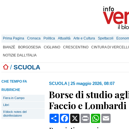
Prima Pagina
Cronaca
Politica
Attualità
Arte e Cultura
Spettacoli
Econom
BIANZÈ
BORGOSESIA
CIGLIANO
CRESCENTINO
CINTURA DI VERCELLI
NOTIZIE DALL'ITALIA
/
SCUOLA
CHE TEMPO FA
SCUOLA
|
25 maggio 2026, 08:07
RUBRICHE
Borse di studio agli
Fiera in Campo
Faccio e Lombardi
Libri
Il block notes del
Condividi
Facebook
X
Print
WhatsApp
Email
disinfestatore