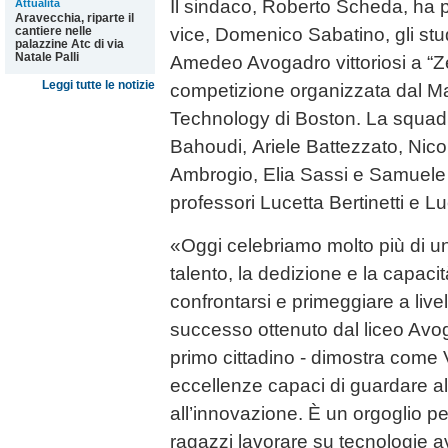
Il sindaco, Roberto Scheda, ha p
Attualità
Aravecchia, riparte il
cantiere nelle
vice, Domenico Sabatino, gli stud
palazzine Atc di via
Natale Palli
Amedeo Avogadro vittoriosi a “Z
Leggi tutte le notizie
competizione organizzata dal Ma
Technology di Boston. La squad
Bahoudi, Ariele Battezzato, Nic
Ambrogio, Elia Sassi e Samuele
professori Lucetta Bertinetti e L
«Oggi celebriamo molto più di una
talento, la dedizione e la capacit
confrontarsi e primeggiare a livel
successo ottenuto dal liceo Avoga
primo cittadino - dimostra come 
eccellenze capaci di guardare al 
all’innovazione. È un orgoglio per
ragazzi lavorare su tecnologie a