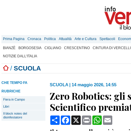
Prima Pagina
Cronaca
Politica
Attualità
Arte e Cultura
Spettacoli
Econom
BIANZÈ
BORGOSESIA
CIGLIANO
CRESCENTINO
CINTURA DI VERCELLI
NOTIZIE DALL'ITALIA
/
SCUOLA
CHE TEMPO FA
SCUOLA
|
14 maggio 2026, 14:55
RUBRICHE
Zero Robotics: gli 
Fiera in Campo
Scientifico premia
Libri
Il block notes del
Condividi
Facebook
X
Print
WhatsApp
Email
disinfestatore