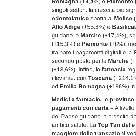
Romagna
(14,4%) e
Piemonte
(
singoli settori, la crescita più sign
odontoiatrico
spetta al
Molise
Alto Adige
(+55,8%) e
Basilica
guidano le
Marche
(+17,4%), se
(+15,3%) e
Piemonte
(+8%), me
trainare i pagamenti digitali è la
secondo posto per le
Marche
(+
(+13,6%). Infine, le
farmacie
regi
rilevante, con
Toscana
(+214,1
ed
Emilia Romagna
(+186%) in 
Medici e farmacie, le province
pagamenti con carta
–
A livello
del Paese guidano la crescita dei
ambito salute. La
Top Ten delle
maggiore delle transazioni
ved