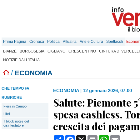
Prima Pagina
Cronaca
Politica
Attualità
Arte e Cultura
Spettacoli
Econom
BIANZÈ
BORGOSESIA
CIGLIANO
CRESCENTINO
CINTURA DI VERCELLI
NOTIZIE DALL'ITALIA
/
ECONOMIA
CHE TEMPO FA
ECONOMIA
|
12 gennaio 2026, 07:00
RUBRICHE
Salute: Piemonte 5
Fiera in Campo
spesa cashless. Tor
Libri
Il block notes del
crescita dei pagam
disinfestatore
Condividi
Facebook
X
Print
WhatsApp
Email