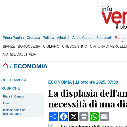
Prima Pagina
Cronaca
Politica
Attualità
Arte e Cultura
Spettacoli
Econom
BIANZÈ
BORGOSESIA
CIGLIANO
CRESCENTINO
CINTURA DI VERCELLI
NOTIZIE DALL'ITALIA
/
ECONOMIA
CHE TEMPO FA
ECONOMIA
|
11 ottobre 2025, 07:00
RUBRICHE
La displasia dell'an
Fiera in Campo
necessità di una d
Libri
Il block notes del
Condividi
Facebook
X
Print
WhatsApp
Email
disinfestatore