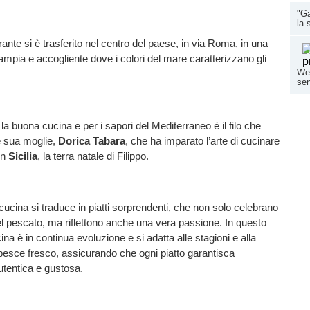
"G
la 
orante si è trasferito nel centro del paese, in via Roma, in una
mpia e accogliente dove i colori del mare caratterizzano gli
Wed
sen
la buona cucina e per i sapori del Mediterraneo è il filo che
 sua moglie,
Dorica Tabara
, che ha imparato l’arte di cucinare
in
Sicilia
, la terra natale di Filippo.
 cucina si traduce in piatti sorprendenti, che non solo celebrano
l pescato, ma riflettono anche una vera passione. In questo
cina è in continua evoluzione e si adatta alle stagioni e alla
l pesce fresco, assicurando che ogni piatto garantisca
utentica e gustosa.