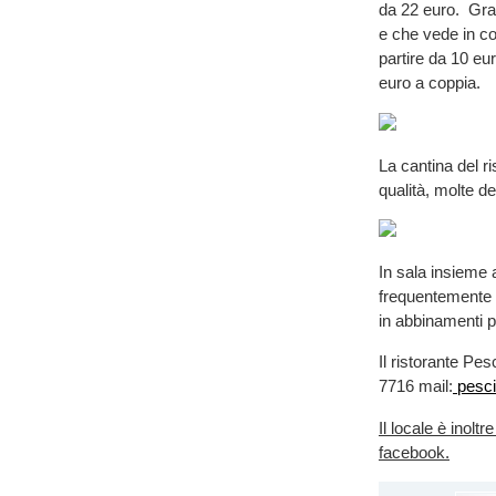
da 22 euro. Gr
e che vede in co
partire da 10 eu
euro a coppia.
La cantina del r
qualità, molte de
In sala insieme a
frequentemente s
in abbinamenti p
Il ristorante Pe
7716 mail:
pesc
Il locale è inol
facebook.