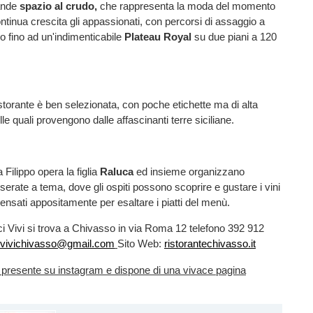
ande
spazio al crudo,
che rappresenta la moda del momento
ntinua crescita gli appassionati, con percorsi di assaggio a
ro fino ad un'indimenticabile
Plateau Royal
su due piani a 120
istorante è ben selezionata, con poche etichette ma di alta
lle quali provengono dalle affascinanti terre siciliane.
 Filippo opera la figlia
Raluca
ed insieme organizzano
erate a tema, dove gli ospiti possono scoprire e gustare i vini
ensati appositamente per esaltare i piatti del menù.
sci Vivi si trova a Chivasso in via Roma 12 telefono 392 912
ivivichivasso@gmail.com
Sito Web:
ristorantechivasso.it
tre presente su instagram e dispone di una vivace pagina