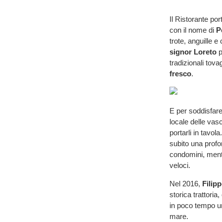
Il Ristorante por
con il nome di
P
trote, anguille e
signor Loreto
p
tradizionali tova
fresco
.
E per soddisfare 
locale delle vas
portarli in tavol
subito una profo
condomini, mentre
veloci.
Nel 2016,
Filip
storica trattori
in poco tempo un
mare.