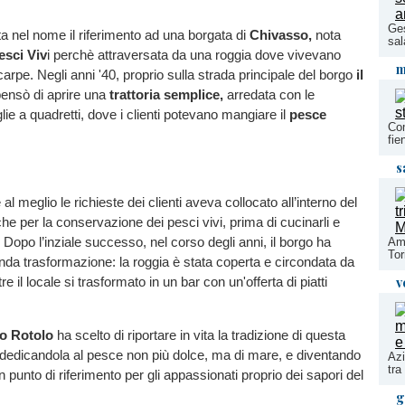
Ges
ta nel nome il riferimento ad una borgata di
Chivasso,
nota
sal
esci Viv
i perchè attraversata da una roggia dove vivevano
m
 carpe. Negli anni '40, proprio sulla strada principale del borgo
il
ensò di aprire una
trattoria semplice,
arredata con le
glie a quadretti, dove i clienti potevano mangiare il
pesce
Com
fie
s
al meglio le richieste dei clienti aveva collocato all’interno del
che per la conservazione dei pesci vivi, prima di cucinarli e
a. Dopo l’inziale successo, nel corso degli anni, il borgo ha
Ami
Tor
nda trasformazione: la roggia è stata coperta e circondata da
v
 il locale si trasformato in un bar con un'offerta di piatti
po Rotolo
ha scelto di riportare in vita la tradizione di questa
a, dedicandola al pesce non più dolce, ma di mare, e diventando
Azi
tra
 punto di riferimento per gli appassionati proprio dei sapori del
g