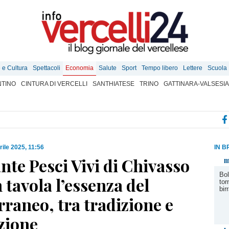
e e Cultura
Spettacoli
Economia
Salute
Sport
Tempo libero
Lettere
Scuola
TINO
CINTURA DI VERCELLI
SANTHIATESE
TRINO
GATTINARA-VALSESIA
rile 2025, 11:56
IN B
nte Pesci Vivi di Chivasso
m
Bol
n tavola l’essenza del
tor
bir
raneo, tra tradizione e
zione