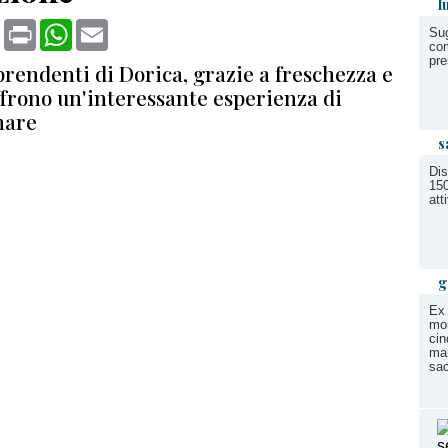
l
book
X
Print
WhatsApp
Email
Sug
com
pre
rprendenti di Dorica, grazie a freschezza e
ffrono un'interessante esperienza di
mare
s
Dis
150
att
g
Ex 
mor
cin
ma
sac