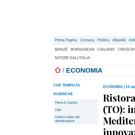
Prima Pagina
Cronaca
Politica
Attualità
Art
BIANZÈ
BORGOSESIA
CIGLIANO
CRESCEN
NOTIZIE DALL'ITALIA
/
ECONOMIA
CHE TEMPO FA
ECONOMIA
|
10 ap
Ristora
RUBRICHE
Fiera in Campo
(TO): i
Libri
Mediter
Il block notes del
disinfestatore
innova