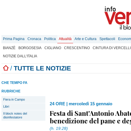
Prima Pagina
Cronaca
Politica
Attualità
Arte e Cultura
Spettacoli
Econom
BIANZÈ
BORGOSESIA
CIGLIANO
CRESCENTINO
CINTURA DI VERCELLI
NOTIZIE DALL'ITALIA
/
TUTTE LE NOTIZIE
CHE TEMPO FA
RUBRICHE
Fiera in Campo
24 ORE
|
mercoledì 15 gennaio
Libri
Festa di Sant'Antonio Abat
Il block notes del
disinfestatore
benedizione del pane e de
(h. 19:28)