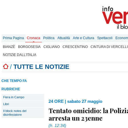
Prima Pagina
Cronaca
Politica
Attualità
Arte e Cultura
Spettacoli
Econom
BIANZÈ
BORGOSESIA
CIGLIANO
CRESCENTINO
CINTURA DI VERCELLI
NOTIZIE DALL'ITALIA
/
TUTTE LE NOTIZIE
CHE TEMPO FA
RUBRICHE
Fiera in Campo
24 ORE
|
sabato 27 maggio
Libri
Tentato omicidio: la Polizi
Il block notes del
disinfestatore
arresta un 23enne
(h. 12:34)