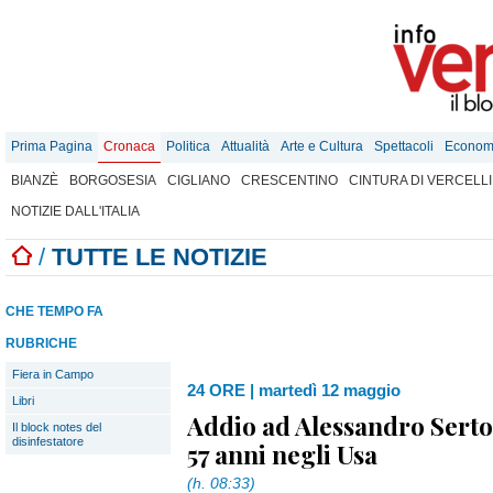
Prima Pagina
Cronaca
Politica
Attualità
Arte e Cultura
Spettacoli
Econom
BIANZÈ
BORGOSESIA
CIGLIANO
CRESCENTINO
CINTURA DI VERCELLI
NOTIZIE DALL'ITALIA
/
TUTTE LE NOTIZIE
CHE TEMPO FA
RUBRICHE
Fiera in Campo
24 ORE
|
martedì 12 maggio
Libri
Addio ad Alessandro Serto
Il block notes del
disinfestatore
57 anni negli Usa
(h. 08:33)