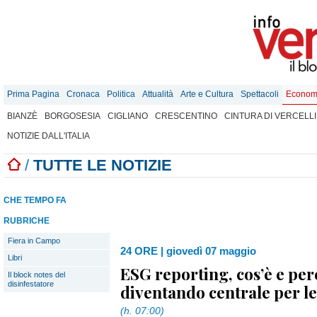
Prima Pagina
Cronaca
Politica
Attualità
Arte e Cultura
Spettacoli
Econom
BIANZÈ
BORGOSESIA
CIGLIANO
CRESCENTINO
CINTURA DI VERCELLI
NOTIZIE DALL'ITALIA
/
TUTTE LE NOTIZIE
CHE TEMPO FA
RUBRICHE
Fiera in Campo
24 ORE
|
giovedì 07 maggio
Libri
ESG reporting, cos’è e per
Il block notes del
disinfestatore
diventando centrale per l
(h. 07:00)