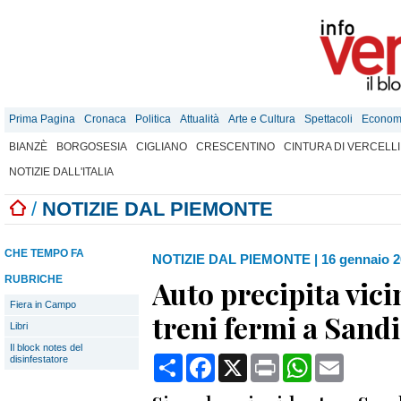
Prima Pagina
Cronaca
Politica
Attualità
Arte e Cultura
Spettacoli
Econom
BIANZÈ
BORGOSESIA
CIGLIANO
CRESCENTINO
CINTURA DI VERCELLI
NOTIZIE DALL'ITALIA
/
NOTIZIE DAL PIEMONTE
CHE TEMPO FA
NOTIZIE DAL PIEMONTE
|
16 gennaio 2
RUBRICHE
Auto precipita vici
Fiera in Campo
treni fermi a San
Libri
Il block notes del
Condividi
Facebook
X
Print
WhatsApp
Email
disinfestatore