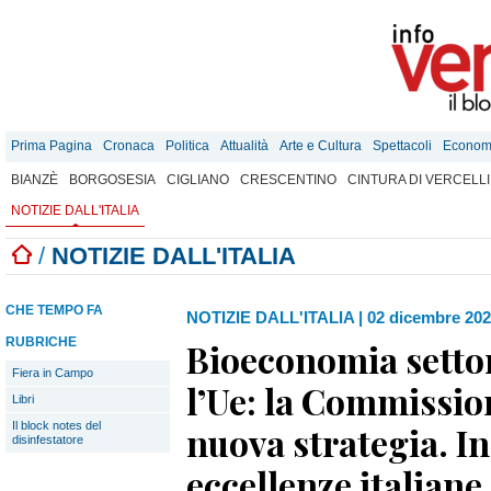
Prima Pagina
Cronaca
Politica
Attualità
Arte e Cultura
Spettacoli
Econom
BIANZÈ
BORGOSESIA
CIGLIANO
CRESCENTINO
CINTURA DI VERCELLI
NOTIZIE DALL'ITALIA
/
NOTIZIE DALL'ITALIA
CHE TEMPO FA
NOTIZIE DALL'ITALIA
|
02 dicembre 202
RUBRICHE
Bioeconomia settor
Fiera in Campo
l’Ue: la Commissio
Libri
Il block notes del
nuova strategia. In
disinfestatore
eccellenze italiane