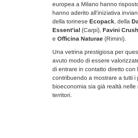
europea a Milano hanno rispost
hanno aderito all’iniziativa inviand
della torinese
Ecopack
, della
D
Essent’ial
(Carpi),
Favini Crus
e
Officina Naturae
(Rimini).
Una vetrina prestigiosa per que
avuto modo di essere valorizzat
di entrare in contatto diretto co
contribuendo a mostrare a tutti i
bioeconomia sia già realtà nelle 
territori.