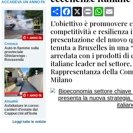
ACCADEVA UN ANNO FA
Condividi
Facebook
X
Print
WhatsApp
Email
L’obiettivo è promuovere c
competitività e resilienza 
presentazione del nuovo q
Cronaca
tenuta a Bruxelles in una
Auto in fiamme sulla
provinciale
arredata con i prodotti di
Ghislarengo -
Rovasenda
italiane leader nel settore,
Rappresentanza della Com
Milano
Attualità
Asfaltature in corso:
cantieri d'estate dai
Cappuccini all'Isola
Leggi tutte le notizie