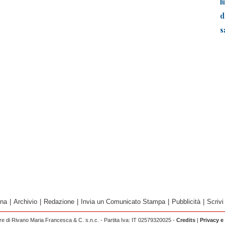
l
d
s
ina
|
Archivio
|
Redazione
|
Invia un Comunicato Stampa
|
Pubblicità
|
Scrivi
 di Rivano Maria Francesca & C. s.n.c. - Partita Iva: IT 02579320025 -
Credits
|
Privacy e