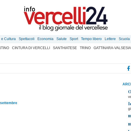
e e Cultura
Spettacoli
Economia
Salute
Sport
Tempo libero
Lettere
Scuola
TINO
CINTURA DI VERCELLI
SANTHIATESE
TRINO
GATTINARA-VALSESIA
ARCH
O
v
I
 settembre
g
m
m