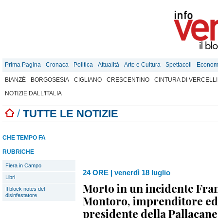
Prima Pagina
Cronaca
Politica
Attualità
Arte e Cultura
Spettacoli
Econom
BIANZÈ
BORGOSESIA
CIGLIANO
CRESCENTINO
CINTURA DI VERCELLI
NOTIZIE DALL'ITALIA
/
TUTTE LE NOTIZIE
CHE TEMPO FA
RUBRICHE
Fiera in Campo
24 ORE
|
venerdì 18 luglio
Libri
Morto in un incidente Fra
Il block notes del
disinfestatore
Montoro, imprenditore ed
presidente della Pallacane