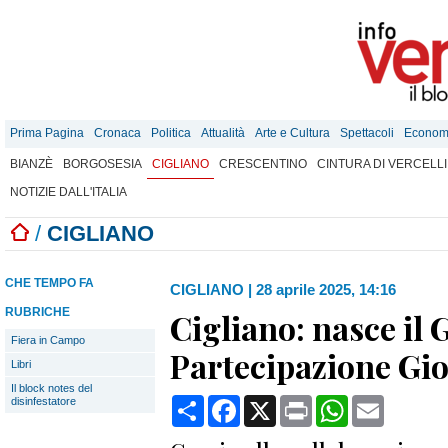
Prima Pagina
Cronaca
Politica
Attualità
Arte e Cultura
Spettacoli
Econom
BIANZÈ
BORGOSESIA
CIGLIANO
CRESCENTINO
CINTURA DI VERCELLI
NOTIZIE DALL'ITALIA
/
CIGLIANO
CHE TEMPO FA
CIGLIANO
|
28 aprile 2025, 14:16
RUBRICHE
Cigliano: nasce il
Fiera in Campo
Partecipazione Gi
Libri
Il block notes del
Condividi
Facebook
X
Print
WhatsApp
Email
disinfestatore