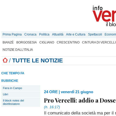
Prima Pagina
Cronaca
Politica
Attualità
Arte e Cultura
Spettacoli
Econom
BIANZÈ
BORGOSESIA
CIGLIANO
CRESCENTINO
CINTURA DI VERCELLI
NOTIZIE DALL'ITALIA
/
TUTTE LE NOTIZIE
CHE TEMPO FA
RUBRICHE
Fiera in Campo
24 ORE
|
venerdì 21 giugno
Libri
Pro Vercelli: addio a Doss
Il block notes del
disinfestatore
(h. 16:17)
Il comunicato della società ma per il