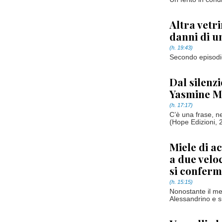
Altra vetri
danni di u
(h. 19:43)
Secondo episodio
Dal silenzi
Yasmine M
(h. 17:17)
C’è una frase, ne
(Hope Edizioni, 20
Miele di a
a due velo
si conferm
(h. 15:15)
Nonostante il me
Alessandrino e sud