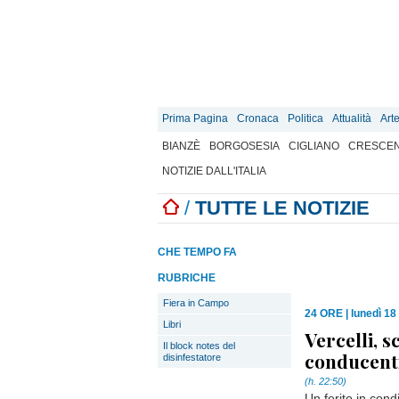
Prima Pagina
Cronaca
Politica
Attualità
Art
BIANZÈ
BORGOSESIA
CIGLIANO
CRESCEN
NOTIZIE DALL'ITALIA
/
TUTTE LE NOTIZIE
CHE TEMPO FA
RUBRICHE
Fiera in Campo
24 ORE
|
lunedì 18
Libri
Vercelli, 
Il block notes del
conducenti
disinfestatore
(h. 22:50)
Un ferito in condi