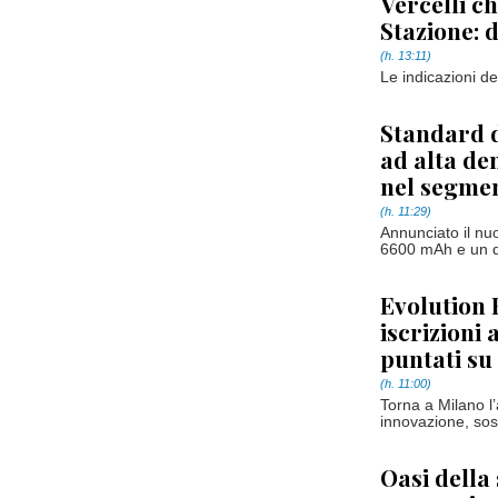
Vercelli c
Stazione: d
(h. 13:11)
Le indicazioni d
Standard d
ad alta de
nel segme
(h. 11:29)
Annunciato il nu
6600 mAh e un d
Evolution 
iscrizioni 
puntati su
(h. 11:00)
Torna a Milano l
innovazione, sost
Oasi della 