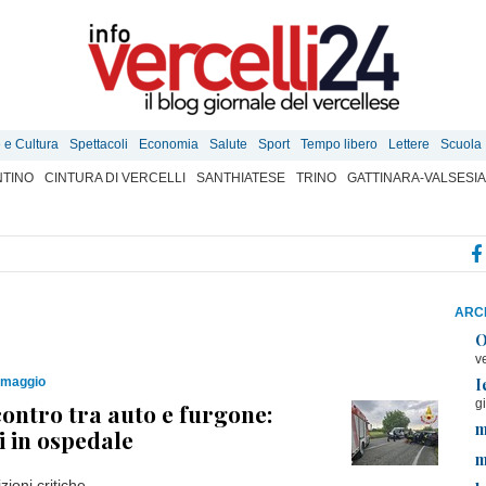
e e Cultura
Spettacoli
Economia
Salute
Sport
Tempo libero
Lettere
Scuola
TINO
CINTURA DI VERCELLI
SANTHIATESE
TRINO
GATTINARA-VALSESIA
ARCH
O
v
I
 maggio
g
scontro tra auto e furgone:
m
 in ospedale
m
zioni critiche