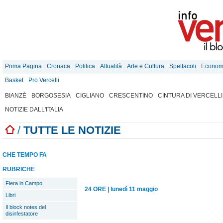
Prima Pagina
Cronaca
Politica
Attualità
Arte e Cultura
Spettacoli
Econom
Basket
Pro Vercelli
BIANZÈ
BORGOSESIA
CIGLIANO
CRESCENTINO
CINTURA DI VERCELLI
NOTIZIE DALL'ITALIA
/
TUTTE LE NOTIZIE
CHE TEMPO FA
RUBRICHE
Fiera in Campo
24 ORE
|
lunedì 11 maggio
Libri
Il block notes del
disinfestatore