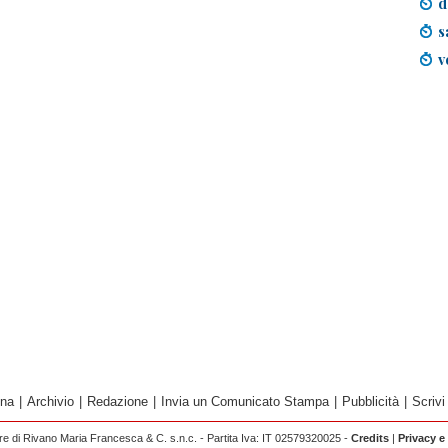
d
s
v
ina
|
Archivio
|
Redazione
|
Invia un Comunicato Stampa
|
Pubblicità
|
Scrivi
 di Rivano Maria Francesca & C. s.n.c. - Partita Iva: IT 02579320025 -
Credits
|
Privacy e