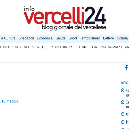
e e Cultura
Spettacoli
Economia
Salute
Sport
Tempo libero
Lettere
Scuola
TINO
CINTURA DI VERCELLI
SANTHIATESE
TRINO
GATTINARA-VALSESIA
ARCH
O
g
I
 10 maggio
m
m
l