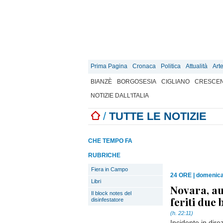
Prima Pagina
Cronaca
Politica
Attualità
Art
BIANZÈ
BORGOSESIA
CIGLIANO
CRESCEN
NOTIZIE DALL'ITALIA
/
TUTTE LE NOTIZIE
CHE TEMPO FA
RUBRICHE
Fiera in Campo
24 ORE
|
domenica
Libri
Novara, au
Il block notes del
feriti due 
disinfestatore
(h. 22:11)
Incidente in dire