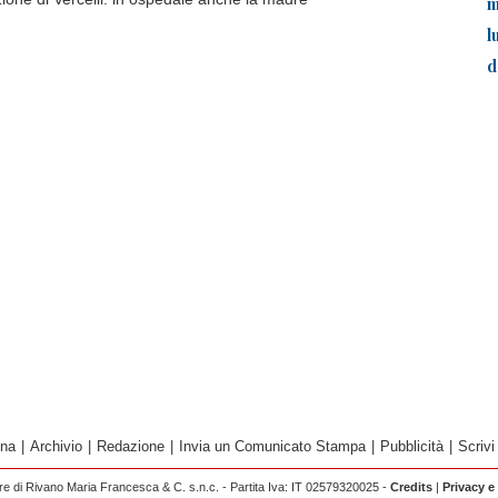
m
l
d
ina
|
Archivio
|
Redazione
|
Invia un Comunicato Stampa
|
Pubblicità
|
Scrivi
 di Rivano Maria Francesca & C. s.n.c. - Partita Iva: IT 02579320025 -
Credits
|
Privacy e