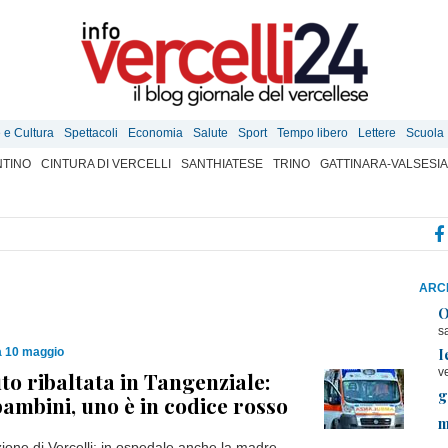
e e Cultura
Spettacoli
Economia
Salute
Sport
Tempo libero
Lettere
Scuola
TINO
CINTURA DI VERCELLI
SANTHIATESE
TRINO
GATTINARA-VALSESIA
ARCH
O
s
I
 10 maggio
v
to ribaltata in Tangenziale:
g
bambini, uno è in codice rosso
m
zione di Vercelli: in ospedale anche la madre