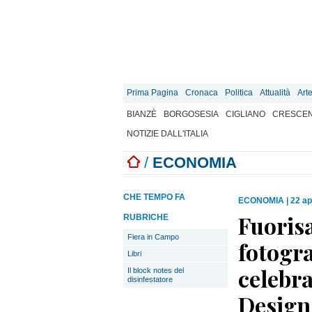
Prima Pagina
Cronaca
Politica
Attualità
Art
BIANZÈ
BORGOSESIA
CIGLIANO
CRESCEN
NOTIZIE DALL'ITALIA
/
ECONOMIA
CHE TEMPO FA
ECONOMIA
|
22 ap
Fuorisa
RUBRICHE
Fiera in Campo
fotogra
Libri
celebr
Il block notes del
disinfestatore
Design