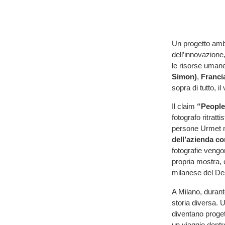
Un progetto amb
dell’innovazione
le risorse uman
Simon)
,
Franci
sopra di tutto, i
Il claim
“People
fotografo ritratti
persone Urmet n
dell’azienda co
fotografie vengo
propria mostra, 
milanese del Des
A Milano, duran
storia diversa. U
diventano proge
un viaggio dentro