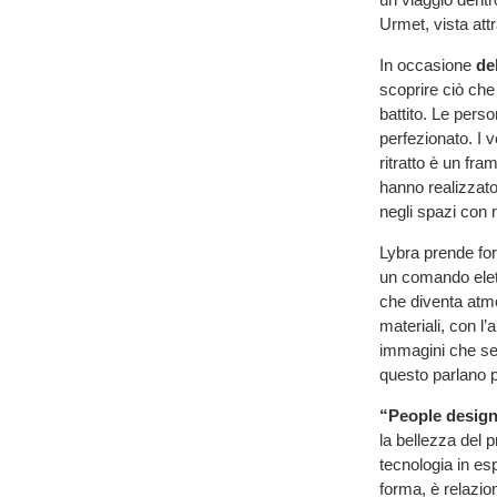
Urmet, vista attr
In occasione
de
scoprire ciò che
battito. Le pers
perfezionato. I v
ritratto è un fr
hanno realizzato
negli spazi con 
Lybra prende for
un comando elet
che diventa atmo
materiali, con l’
immagini che se
questo parlano p
“People design
la bellezza del
tecnologia in es
forma, è relazio