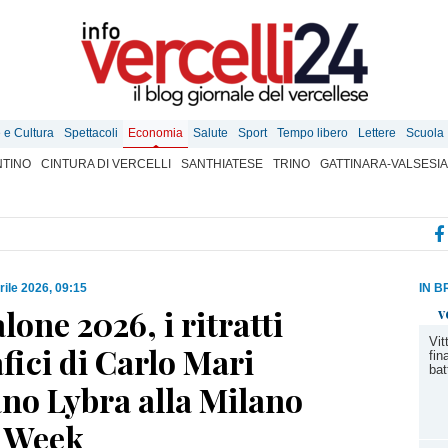
e e Cultura
Spettacoli
Economia
Salute
Sport
Tempo libero
Lettere
Scuola
TINO
CINTURA DI VERCELLI
SANTHIATESE
TRINO
GATTINARA-VALSESIA
rile 2026, 09:15
IN B
lone 2026, i ritratti
v
Vit
fici di Carlo Mari
fin
bat
ano Lybra alla Milano
 Week