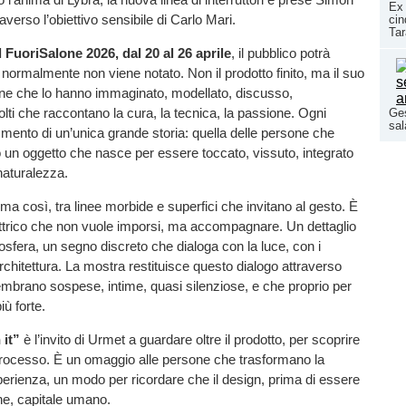
Ex 
averso l’obiettivo sensibile di Carlo Mari.
cin
Tar
l FuoriSalone 2026, dal 20 al 26 aprile
, il pubblico potrà
 normalmente non viene notato. Non il prodotto finito, ma il suo
one che lo hanno immaginato, modellato, discusso,
olti che raccontano la cura, la tecnica, la passione. Ogni
Ges
sal
ammento di un’unica grande storia: quella delle persone che
 un oggetto che nasce per essere toccato, vissuto, integrato
naturalezza.
ma così, tra linee morbide e superfici che invitano al gesto. È
trico che non vuole imporsi, ma accompagnare. Un dettaglio
sfera, un segno discreto che dialoga con la luce, con i
architettura. La mostra restituisce questo dialogo attraverso
mbrano sospese, intime, quasi silenziose, e che proprio per
iù forte.
 it”
è l’invito di Urmet a guardare oltre il prodotto, per scoprire
 processo. È un omaggio alle persone che trasformano la
perienza, un modo per ricordare che il design, prima di essere
ne, capitale umano.