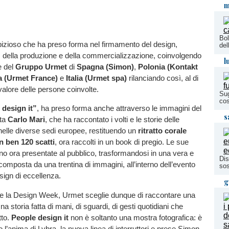
m
Bol
izioso che ha preso forma nel firmamento del design,
del
, della produzione e della commercializzazione, coinvolgendo
l
e del
Gruppo Urmet
di
Spagna (Simon)
,
Polonia (Kontakt
a (Urmet France)
e
Italia (Urmet spa)
rilanciando così, al di
l valore delle persone coinvolte.
Sug
cos
 design it”
, ha preso forma anche attraverso le immagini del
s
sta
Carlo Mari
, che ha raccontato i volti e le storie delle
elle diverse sedi europee, restituendo un
ritratto corale
n ben 120 scatti
, ora raccolti in un book di pregio. Le sue
no ora presentate al pubblico, trasformandosi in una vera e
Dis
composta da una trentina di immagini, all’interno dell’evento
sos
ign di eccellenza.
g
te la Design Week, Urmet sceglie dunque di raccontare una
na storia fatta di mani, di sguardi, di gesti quotidiani che
tto.
People design it
non è soltanto una mostra fotografica: è
 l’anima di Lybra, la nuova linea di interruttori e prese Simon