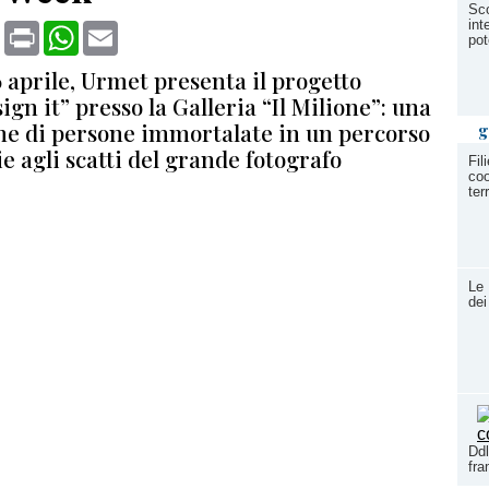
Sco
int
book
X
Print
WhatsApp
Email
pot
6 aprile, Urmet presenta il progetto
ign it” presso la Galleria “Il Milione”: una
one di persone immortalate in un percorso
g
ie agli scatti del grande fotografo
Fil
coo
ter
Le 
dei
Ddl
fr