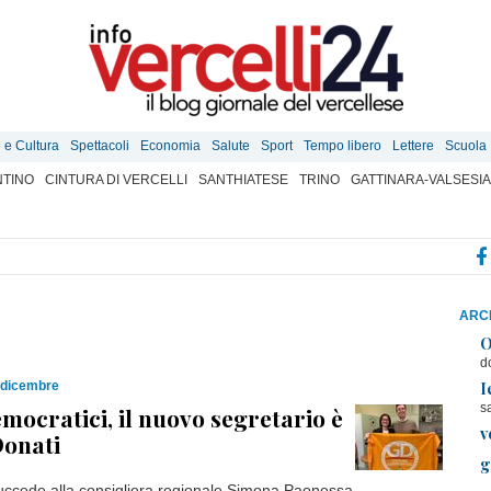
e e Cultura
Spettacoli
Economia
Salute
Sport
Tempo libero
Lettere
Scuola
TINO
CINTURA DI VERCELLI
SANTHIATESE
TRINO
GATTINARA-VALSESIA
ARCH
O
d
I
 dicembre
s
mocratici, il nuovo segretario è
v
Donati
g
uccede alla consigliera regionale Simona Paonessa