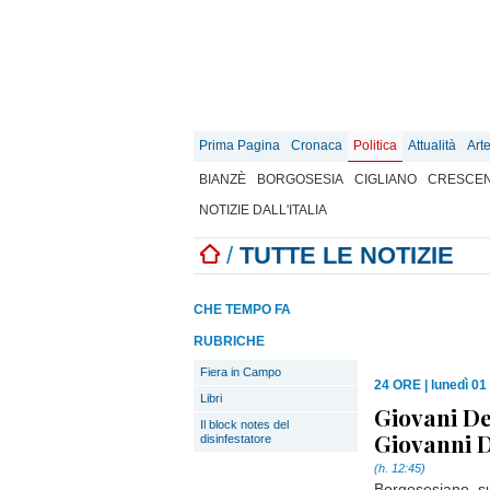
Prima Pagina
Cronaca
Politica
Attualità
Art
BIANZÈ
BORGOSESIA
CIGLIANO
CRESCEN
NOTIZIE DALL'ITALIA
/
TUTTE LE NOTIZIE
CHE TEMPO FA
RUBRICHE
Fiera in Campo
24 ORE
|
lunedì 01
Libri
Giovani De
Il block notes del
Giovanni 
disinfestatore
(h. 12:45)
Borgosesiano, s