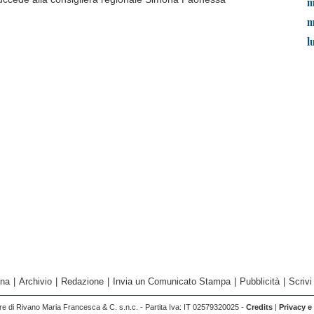
m
m
l
ina
|
Archivio
|
Redazione
|
Invia un Comunicato Stampa
|
Pubblicità
|
Scrivi
 di Rivano Maria Francesca & C. s.n.c. - Partita Iva: IT 02579320025 -
Credits
|
Privacy e