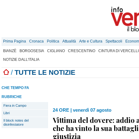
Prima Pagina
Cronaca
Politica
Attualità
Arte e Cultura
Spettacoli
Econom
BIANZÈ
BORGOSESIA
CIGLIANO
CRESCENTINO
CINTURA DI VERCELLI
NOTIZIE DALL'ITALIA
/
TUTTE LE NOTIZIE
CHE TEMPO FA
RUBRICHE
Fiera in Campo
24 ORE
|
venerdì 07 agosto
Libri
Vittima del dovere: addio a
Il block notes del
disinfestatore
che ha vinto la sua battagli
giustizia