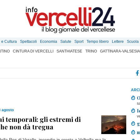
e e Cultura
Spettacoli
Economia
Salute
Sport
Tempo libero
Lettere
Scuola
TINO
CINTURA DI VERCELLI
SANTHIATESE
TRINO
GATTINARA-VALSESIA
ARCH
O
s
I
8 agosto
v
i temporali: gli estremi di
g
che non dà tregua
m
 della Res di Varallo, incendio in cresta a Valbella ma la