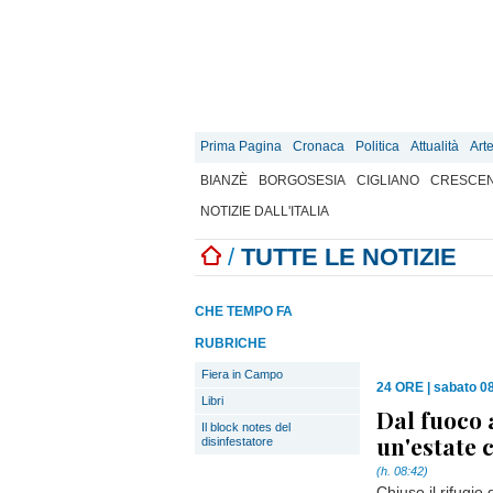
Prima Pagina
Cronaca
Politica
Attualità
Art
BIANZÈ
BORGOSESIA
CIGLIANO
CRESCEN
NOTIZIE DALL'ITALIA
/
TUTTE LE NOTIZIE
CHE TEMPO FA
RUBRICHE
Fiera in Campo
24 ORE
|
sabato 0
Libri
Dal fuoco a
Il block notes del
un'estate 
disinfestatore
(h. 08:42)
Chiuso il rifugio