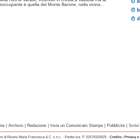
m
reoccupante è quella del Monte Barone, nella vicina...
l
d
ina
|
Archivio
|
Redazione
|
Invia un Comunicato Stampa
|
Pubblicità
|
Scrivi
 di Rivano Maria Francesca & C. s.n.c. - Partita Iva: IT 02579320025 -
Credits
|
Privacy e