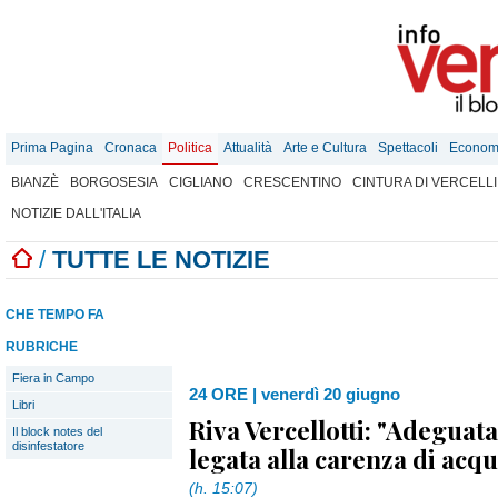
Prima Pagina
Cronaca
Politica
Attualità
Arte e Cultura
Spettacoli
Econom
BIANZÈ
BORGOSESIA
CIGLIANO
CRESCENTINO
CINTURA DI VERCELLI
NOTIZIE DALL'ITALIA
/
TUTTE LE NOTIZIE
CHE TEMPO FA
RUBRICHE
Fiera in Campo
24 ORE
|
venerdì 20 giugno
Libri
Riva Vercellotti: "Adeguat
Il block notes del
disinfestatore
legata alla carenza di acqu
(h. 15:07)