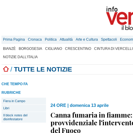
Prima Pagina
Cronaca
Politica
Attualità
Arte e Cultura
Spettacoli
Econom
BIANZÈ
BORGOSESIA
CIGLIANO
CRESCENTINO
CINTURA DI VERCELLI
NOTIZIE DALL'ITALIA
/
TUTTE LE NOTIZIE
CHE TEMPO FA
RUBRICHE
Fiera in Campo
24 ORE
|
domenica 13 aprile
Libri
Canna fumaria in fiamme:
Il block notes del
disinfestatore
provvidenziale l'intervento
del Fuoco