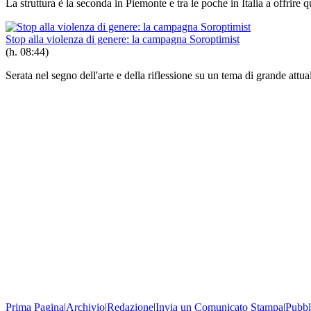
La struttura è la seconda in Piemonte e tra le poche in Italia a offrire
Stop alla violenza di genere: la campagna Soroptimist
(h. 08:44)
Serata nel segno dell'arte e della riflessione su un tema di grande attual
Prima Pagina
|
Archivio
|
Redazione
|
Invia un Comunicato Stampa
|
Pubbl