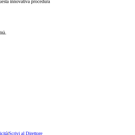
 questa innovativa procedura
ità.
icità
|
Scrivi al Direttore