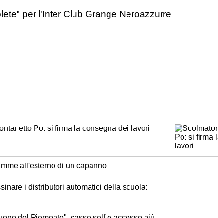
lete" per l'Inter Club Grange Neroazzurre
ntanetto Po: si firma la consegna dei lavori
iamme all'esterno di un capanno
inare i distributori automatici della scuola:
buono del Piemonte", casse self e accesso più