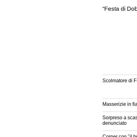
“Festa di Dob
Scolmatore di Fo
Masserizie in f
Sorpreso a scass
denunciato
Corner con "il 