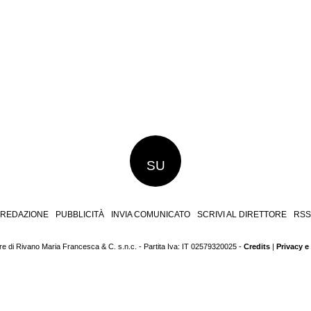
SU
REDAZIONE
PUBBLICITÀ
INVIA COMUNICATO
SCRIVI AL DIRETTORE
RSS
 di Rivano Maria Francesca & C. s.n.c. - Partita Iva: IT 02579320025 -
Credits
|
Privacy e