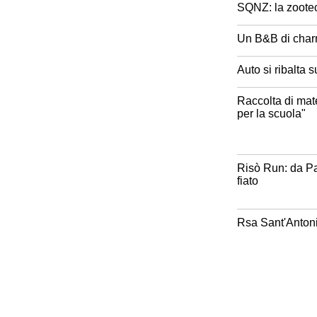
SQNZ: la zootecn
Un B&B di charme 
Auto si ribalta s
Raccolta di mate
per la scuola"
Risò Run: da Pal
fiato
Rsa Sant'Antonio