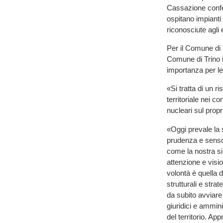
Cassazione confer
ospitano impiant
riconosciute agli e
Per il Comune di 
Comune di Trino il
importanza per le
«Si tratta di un ri
territoriale nei c
nucleari sul propr
«Oggi prevale la
prudenza e senso d
come la nostra si 
attenzione e visi
volontà è quella di
strutturali e stra
da subito avviare
giuridici e ammini
del territorio. Ap