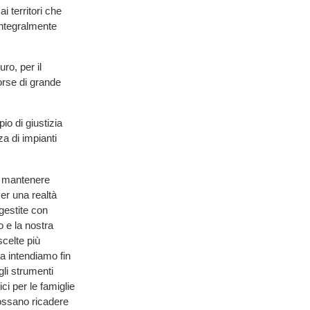
 territori che
integralmente
ro, per il
orse di grande
io di giustizia
za di impianti
o mantenere
Per una realtà
gestite con
 e la nostra
scelte più
ia intendiamo fin
li strumenti
ci per le famiglie
possano ricadere