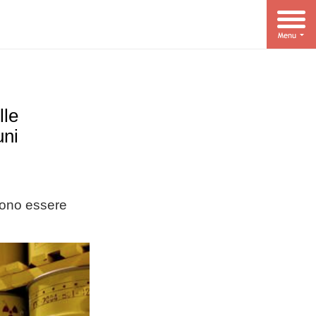
lle
uni
sono essere