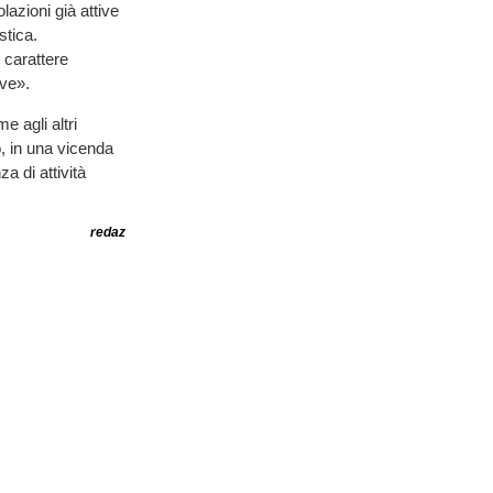
lazioni già attive
stica.
 carattere
ive».
 agli altri
o, in una vicenda
a di attività
redaz