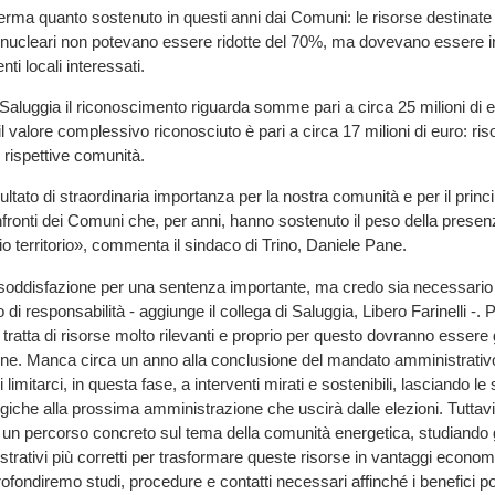
ma quanto sostenuto in questi anni dai Comuni: le risorse destinate ai
i nucleari non potevano essere ridotte del 70%, ma dovevano essere 
nti locali interessati.
Saluggia il riconoscimento riguarda somme pari a circa 25 milioni di eu
 valore complessivo riconosciuto è pari a circa 17 milioni di euro: ris
 rispettive comunità.
sultato di straordinaria importanza per la nostra comunità e per il princip
onfronti dei Comuni che, per anni, hanno sostenuto il peso della presen
io territorio», commenta il sindaco di Trino, Daniele Pane.
 soddisfazione per una sentenza importante, ma credo sia necessari
i responsabilità - aggiunge il collega di Saluggia, Libero Farinelli -. 
tratta di risorse molto rilevanti e proprio per questo dovranno essere 
one. Manca circa un anno alla conclusione del mandato amministrativo
 limitarci, in questa fase, a interventi mirati e sostenibili, lasciando le 
tegiche alla prossima amministrazione che uscirà dalle elezioni. Tuttav
 un percorso concreto sul tema della comunità energetica, studiando g
strativi più corretti per trasformare queste risorse in vantaggi economi
profondiremo studi, procedure e contatti necessari affinché i benefici 