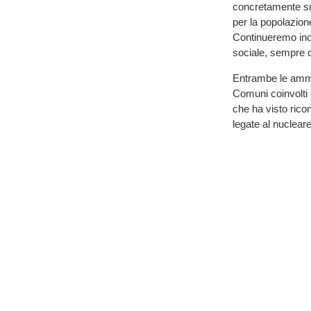
concretamente sui 
per la popolazione
Continueremo inolt
sociale, sempre co
Entrambe le ammin
Comuni coinvolti e
che ha visto ricon
legate al nucleare