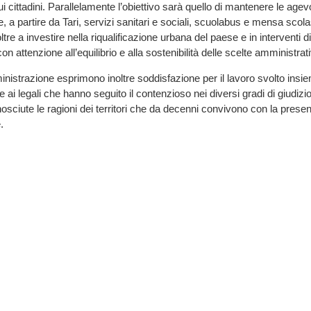
cittadini. Parallelamente l’obiettivo sarà quello di mantenere le agevo
, a partire da Tari, servizi sanitari e sociali, scuolabus e mensa scola
re a investire nella riqualificazione urbana del paese e in interventi di
n attenzione all’equilibrio e alla sostenibilità delle scelte amministrat
istrazione esprimono inoltre soddisfazione per il lavoro svolto insieme
 ai legali che hanno seguito il contenzioso nei diversi gradi di giudizi
osciute le ragioni dei territori che da decenni convivono con la presenz
.