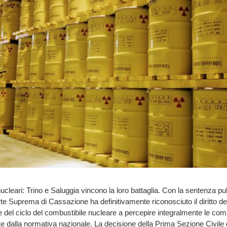
leari: Trino e Saluggia vincono la loro battaglia. Con la sentenza pub
te Suprema di Cassazione ha definitivamente riconosciuto il diritto d
 e del ciclo del combustibile nucleare a percepire integralmente le co
te dalla normativa nazionale. La decisione della Prima Sezione Civile d