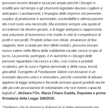
possono essere donati è assai più ampio perché i bisogni si
modificano nel tempo e gli strumenti legislativi devono cogliere e
anticipare i cambiamenti. L’impegno delle imprese nel prevenire
surplus di produzione è aumentato, sostenibilità e ottimizzazione
dei costi sono una necessità. Ma esisterà sempre una quota di
eccedenze da dovere gestire, e la legge antispreco rappresenta
una soluzione di buonsenso che mette in rete le competenze di
profit e non profit. Prodotti orfani non ritirati, rimanenze di fine
stagione, beni scartati per lievi difetti estetici, possono trovare
nuovo valore nella filiera della solidarietà sociale senza scopo di
lucro. La povertà, purtroppo, è in aumento e i bisogni delle
persone riguardano l’accesso a cibo, così come a prodotti
scolastici, per la cura e l’igiene personale e della casa, tessili,
giocattoli. Il progetto di Fondazione Valore con Amazon è un
esempio davvero unico e innovativo, perché consente di attuare
appieno la legge antispreco facendo arrivare questi prodotti anche
alle piccole associazioni di volontariato che non hanno capacità
logistica
”,
dichiara l'On. Maria Chiara Gadda, Deputata e prima
firmataria della Legge 166/2016
.
“
Vogliamo che la presenza di Amazon in Italia rappresenti una