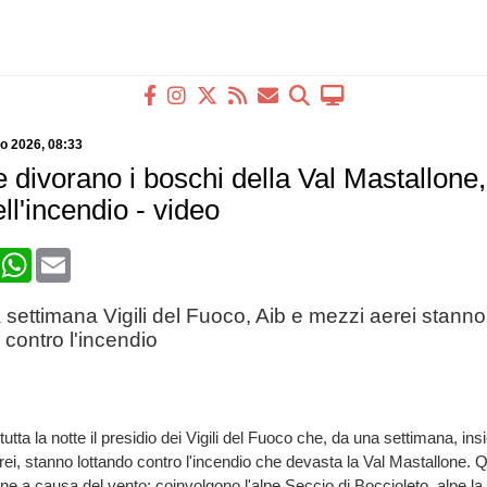
io 2026
, 08:33
divorano i boschi della Val Mastallone,
ell'incendio - video
book
X
WhatsApp
Email
 settimana Vigili del Fuoco, Aib e mezzi aerei stanno
contro l'incendio
tutta la notte il presidio dei Vigili del Fuoco che, da una settimana, ins
ei, stanno lottando contro l'incendio che devasta la Val Mastallone. Qua
ne a causa del vento: coinvolgono l'alpe Seccio di Boccioleto, alpe 