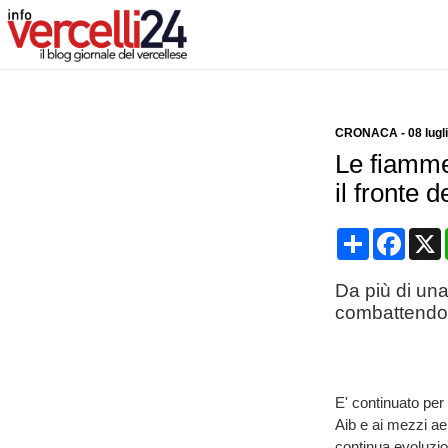
CRONACA
-
08 lugl
Le fiamme 
il fronte d
Condividi
Face
Da più di una
combattendo 
E' continuato per 
Aib e ai mezzi aer
continua evoluzio