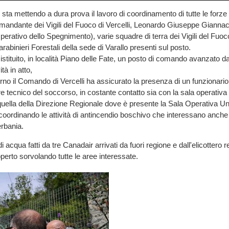
sta mettendo a dura prova il lavoro di coordinamento di tutte le forze 
mandante dei Vigili del Fuoco di Vercelli, Leonardo Giuseppe Gianna
erativo dello Spegnimento), varie squadre di terra dei Vigili del Fuoco
rabinieri Forestali della sede di Varallo presenti sul posto.
istituito, in località Piano delle Fate, un posto di comando avanzato d
ità in atto,
orno il Comando di Vercelli ha assicurato la presenza di un funzionario
tore tecnico del soccorso, in costante contatto sia con la sala operati
quella della Direzione Regionale dove è presente la Sala Operativa Uni
coordinando le attività di antincendio boschivo che interessano anche 
erbania.
i acqua fatti da tre Canadair arrivati da fuori regione e dall'elicottero r
perto sorvolando tutte le aree interessate.