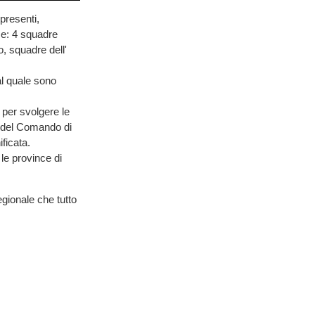
presenti,
ce: 4 squadre
, squadre dell'
al quale sono
 per svolgere le
va del Comando di
ficata.
le province di
egionale che tutto