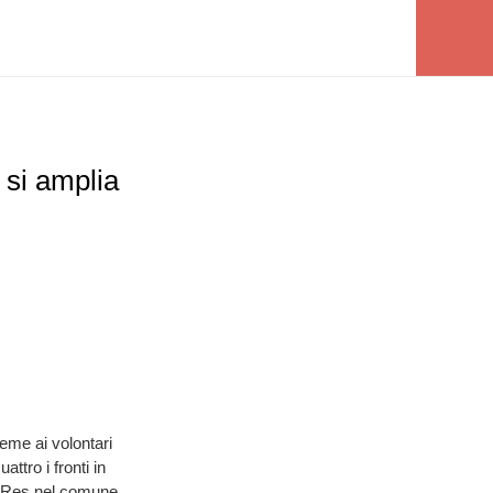
 si amplia
ieme ai volontari
ttro i fronti in
la Res nel comune