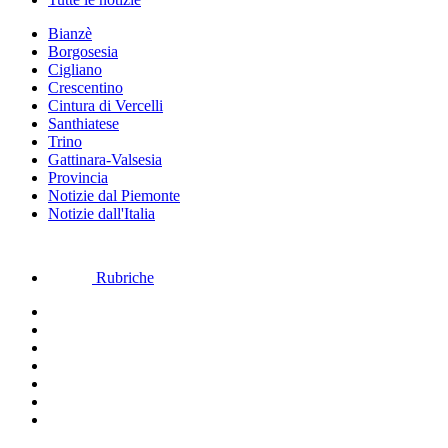
Bianzè
Borgosesia
Cigliano
Crescentino
Cintura di Vercelli
Santhiatese
Trino
Gattinara-Valsesia
Provincia
Notizie dal Piemonte
Notizie dall'Italia
Rubriche