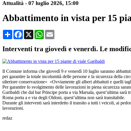
Attualità
-
07 luglio 2026
, 15:00
Abbattimento in vista per 15 pia
Condividi
Facebook
X
WhatsApp
Email
Interventi tra giovedì e venerdì. Le modific
Il Comune informa che giovedì 9 e venerdì 10 luglio saranno abbattuti 15
per garantire la totale incolumità delle persone e la sicurezza della 
ulteriore conservazione» «Ovviamente gli alberi abbattuti e quelli tagl
Per garantire lo svolgimento delle lavorazioni in piena sicurezza sarann
Garibaldi che dal bar Principe porta a via Marsala, quest’ultima sarà tra
Roma porta a e via degli Oldoni, quest’ultima non sarà transitabile.
Durante gli interventi sarà interdetto il transito a tutti i veicoli, ai p
lavorazioni.
redaz