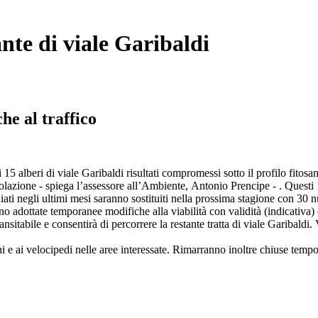
nte di viale Garibaldi
he al traffico
 alberi di viale Garibaldi risultati compromessi sotto il profilo fitosan
circolazione - spiega l’assessore all’Ambiente, Antonio Prencipe - . Que
iati negli ultimi mesi saranno sostituiti nella prossima stagione con 30
o adottate temporanee modifiche alla viabilità con validità (indicativa) da
nsitabile e consentirà di percorrere la restante tratta di viale Garibaldi. 
edoni e ai velocipedi nelle aree interessate. Rimarranno inoltre chiuse tem